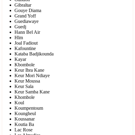
Gibraltar
Gouye Diama
Grand Yoff
Guediawaye
Guedj
Hann Bel Air
Hlm
Joal Fadiout
Kafountine
Kataba Badjikounda
Kayar
Kbombole
Keur Ibra Kane
Keur Mori Ndiaye
Keur Moussa
Keur Sala
Keur Samba Kane
Khombole
Koul
Koumpentoum
Koungheul
Koussanar
Koutia Ba
Lac Rose