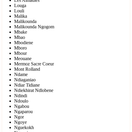
Les Almadies
Louga
Louli
Malika
Malikounda
Malikounda Ngogom
Mbake
Mbao
Mbodiene
Mboro
Mbour
Meouane
Mermoz Sacre Coeur
Mont Rolland
Ndame
Ndiaganiao
Ndiar Tidiane
Ndiekhirat Ndlobene
Ndindi
Ndoulo
Ngabou
Ngaparou
Ngor
Ngoye
Nguekokh