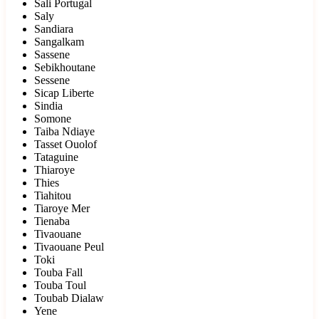
Sali Portugal
Saly
Sandiara
Sangalkam
Sassene
Sebikhoutane
Sessene
Sicap Liberte
Sindia
Somone
Taiba Ndiaye
Tasset Ouolof
Tataguine
Thiaroye
Thies
Tiahitou
Tiaroye Mer
Tienaba
Tivaouane
Tivaouane Peul
Toki
Touba Fall
Touba Toul
Toubab Dialaw
Yene