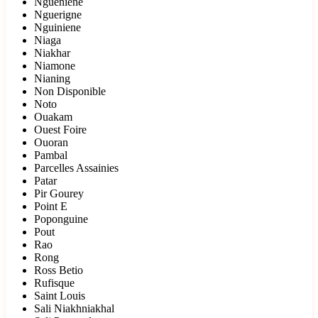
Ngueniene
Nguerigne
Nguiniene
Niaga
Niakhar
Niamone
Nianing
Non Disponible
Noto
Ouakam
Ouest Foire
Ouoran
Pambal
Parcelles Assainies
Patar
Pir Gourey
Point E
Poponguine
Pout
Rao
Rong
Ross Betio
Rufisque
Saint Louis
Sali Niakhniakhal