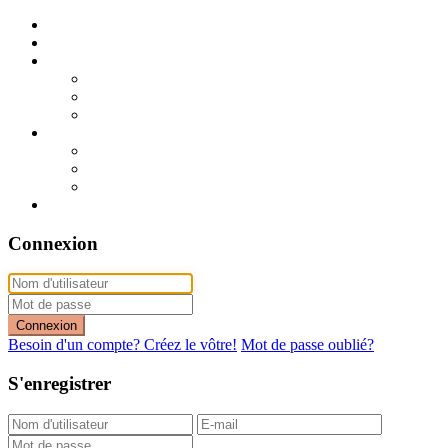
Publier mon annonce
Publication express (sans photo)
A vendre
A vendre à Dakar
A vendre en région
Annonces express (à vendre)
A louer
A louer à Dakar
A louer en région
Annonces express (à louer)
Contact
Connexion
Connexion
Besoin d'un compte? Créez le vôtre!
Mot de passe oublié?
S'enregistrer