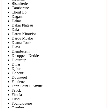
Biscuiterie
Camberene
Cherif Lo
Dagana
Dakar
Dakar Plateau
Dala
Darou Khoudos
Darou Mbake
Diama Toube
Diass
Diembereng
Dieuppeul Derkle
Diouroup
Djilas
Djilor
Dobour
Dounguel
Fandene
Fann Point E Amitie
Fatick
Fimela
Fissel
Foundiougne
Gandon