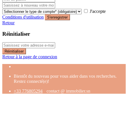
J'accepte
Conditions d'utilisation
S'enregistrer
Retour
Réinitialiser
Réinitialiser
Retour à la page de connexion
Bientôt du nouveau pour vous aider dans vos recherches.
Restez connecté(e)!
+33 776805294
contact @ immobilier.sn