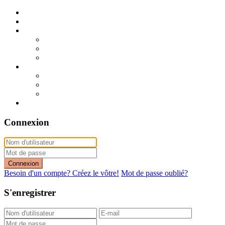
Publier mon annonce
Publication express (sans photo)
A vendre
A vendre à Dakar
A vendre en région
Annonces express (à vendre)
A louer
A louer à Dakar
A louer en région
Annonces express (à louer)
Contact
Connexion
Connexion
Besoin d'un compte? Créez le vôtre!
Mot de passe oublié?
S'enregistrer