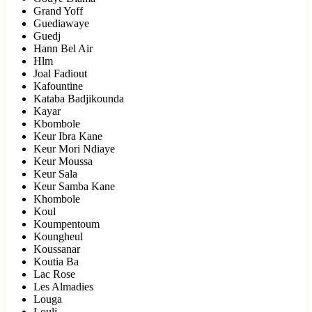
Grand Yoff
Guediawaye
Guedj
Hann Bel Air
Hlm
Joal Fadiout
Kafountine
Kataba Badjikounda
Kayar
Kbombole
Keur Ibra Kane
Keur Mori Ndiaye
Keur Moussa
Keur Sala
Keur Samba Kane
Khombole
Koul
Koumpentoum
Koungheul
Koussanar
Koutia Ba
Lac Rose
Les Almadies
Louga
Louli