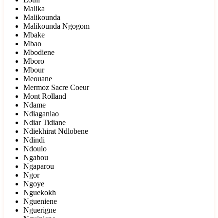
Malika
Malikounda
Malikounda Ngogom
Mbake
Mbao
Mbodiene
Mboro
Mbour
Meouane
Mermoz Sacre Coeur
Mont Rolland
Ndame
Ndiaganiao
Ndiar Tidiane
Ndiekhirat Ndlobene
Ndindi
Ndoulo
Ngabou
Ngaparou
Ngor
Ngoye
Nguekokh
Ngueniene
Nguerigne