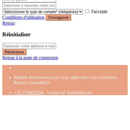
J'accepte
Conditions d'utilisation
S'enregistrer
Retour
Réinitialiser
Réinitialiser
Retour à la page de connexion
Bientôt du nouveau pour vous aider dans vos recherches.
Restez connecté(e)!
+33 776805294
contact @ immobilier.sn