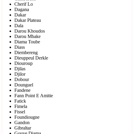
Cherif Lo
Dagana
Dakar
Dakar Plateau
Dala
Darou Khoudos
Darou Mbake
Diama Toube
Diass
Diembereng
Dieuppeul Derkle
Diouroup
Djilas
Djilor
Dobour
Dounguel
Fandene
Fann Point E Amitie
Fatick
Fimela
Fissel
Foundiougne
Gandon
Gibraltar
Gouye Diama