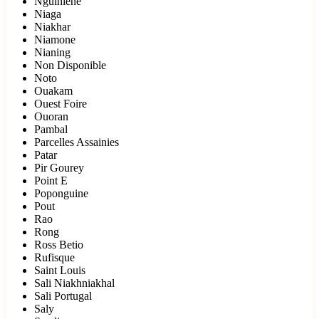
Nguiniene
Niaga
Niakhar
Niamone
Nianing
Non Disponible
Noto
Ouakam
Ouest Foire
Ouoran
Pambal
Parcelles Assainies
Patar
Pir Gourey
Point E
Poponguine
Pout
Rao
Rong
Ross Betio
Rufisque
Saint Louis
Sali Niakhniakhal
Sali Portugal
Saly