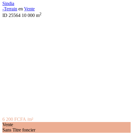
Sindia
-Terrain
en
Vente
2
ID
25564
10 000 m
6 200 FCFA
/m²
Vente
Sans Titre foncier