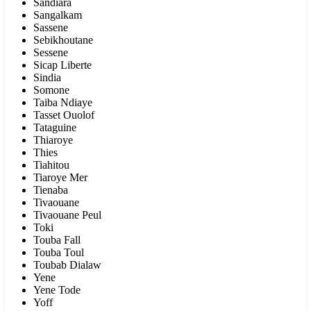
Sandiara
Sangalkam
Sassene
Sebikhoutane
Sessene
Sicap Liberte
Sindia
Somone
Taiba Ndiaye
Tasset Ouolof
Tataguine
Thiaroye
Thies
Tiahitou
Tiaroye Mer
Tienaba
Tivaouane
Tivaouane Peul
Toki
Touba Fall
Touba Toul
Toubab Dialaw
Yene
Yene Tode
Yoff