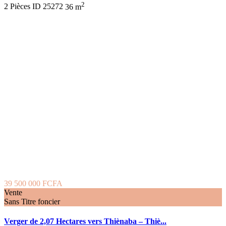
2
2
Pièces
ID
25272
36 m
39 500 000 FCFA
Vente
Sans Titre foncier
Verger de 2,07 Hectares vers Thiènaba – Thiè...