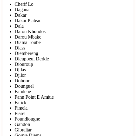
Cherif Lo
Dagana
Dakar
Dakar Plateau
Dala
Darou Khoudos
Darou Mbake
Diama Toube
Diass
Diembereng
Dieuppeul Derkle
Diouroup
Djilas
Djilor
Dobour
Dounguel
Fandene
Fann Point E Amitie
Fatick
Fimela
Fissel
Foundiougne
Gandon
Gibraltar
Gouye Diama