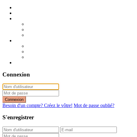
Publier mon annonce
Publication express (sans photo)
A vendre
A vendre à Dakar
A vendre en région
Annonces express (à vendre)
A louer
A louer à Dakar
A louer en région
Annonces express (à louer)
Contact
Connexion
Connexion
Besoin d'un compte? Créez le vôtre!
Mot de passe oublié?
S'enregistrer