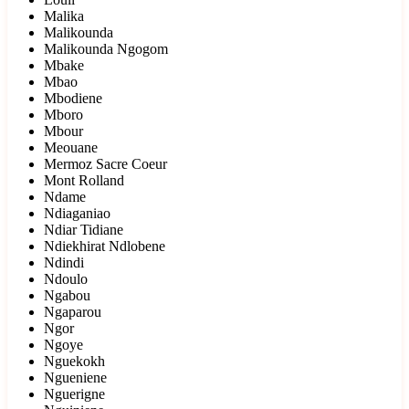
Malika
Malikounda
Malikounda Ngogom
Mbake
Mbao
Mbodiene
Mboro
Mbour
Meouane
Mermoz Sacre Coeur
Mont Rolland
Ndame
Ndiaganiao
Ndiar Tidiane
Ndiekhirat Ndlobene
Ndindi
Ndoulo
Ngabou
Ngaparou
Ngor
Ngoye
Nguekokh
Ngueniene
Nguerigne