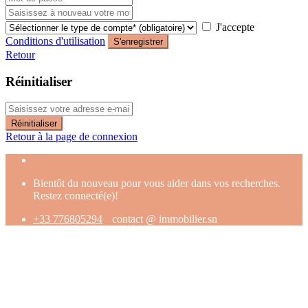
J'accepte
Conditions d'utilisation
S'enregistrer
Retour
Réinitialiser
Réinitialiser
Retour à la page de connexion
Bientôt du nouveau pour vous aider dans vos recherches.
Restez connecté(e)!
+33 776805294
contact @ immobilier.sn