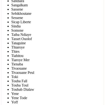
Sandiara
Sangalkam
Sassene
Sebikhoutane
Sessene
Sicap Liberte
Sindia
Somone
Taiba Ndiaye
Tasset Ouolof
Tataguine
Thiaroye
Thies
Tiahitou
Tiaroye Mer
Tienaba
Tivaouane
Tivaouane Peul
Toki
Touba Fall
Touba Toul
Toubab Dialaw
Yene
Yene Tode
Yoff