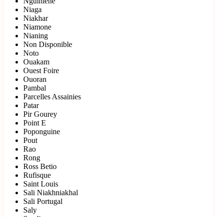
Nguiniene
Niaga
Niakhar
Niamone
Nianing
Non Disponible
Noto
Ouakam
Ouest Foire
Ouoran
Pambal
Parcelles Assainies
Patar
Pir Gourey
Point E
Poponguine
Pout
Rao
Rong
Ross Betio
Rufisque
Saint Louis
Sali Niakhniakhal
Sali Portugal
Saly