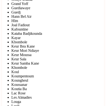
Grand Yoff
Guediawaye
Guedj
Hann Bel Air
Hlm
Joal Fadiout
Kafountine
Kataba Badjikounda
Kayar
Kbombole
Keur Ibra Kane
Keur Mori Ndiaye
Keur Moussa
Keur Sala
Keur Samba Kane
Khombole
Koul
Koumpentoum
Koungheul
Koussanar
Koutia Ba
Lac Rose
Les Almadies
Louga
Louli