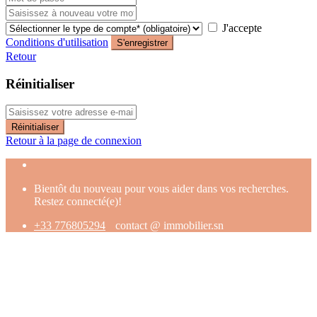
J'accepte
Conditions d'utilisation
S'enregistrer
Retour
Réinitialiser
Réinitialiser
Retour à la page de connexion
Bientôt du nouveau pour vous aider dans vos recherches.
Restez connecté(e)!
+33 776805294
contact @ immobilier.sn