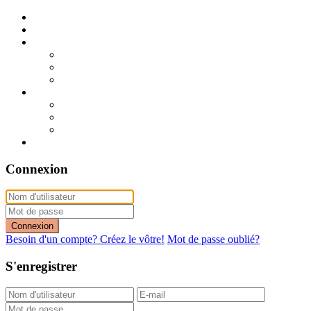
Publier mon annonce
Publication express (sans photo)
A vendre
A vendre à Dakar
A vendre en région
Annonces express (à vendre)
A louer
A louer à Dakar
A louer en région
Annonces express (à louer)
Contact
Connexion
Connexion
Besoin d'un compte? Créez le vôtre!
Mot de passe oublié?
S'enregistrer