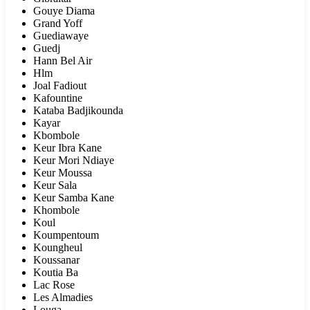
Gouye Diama
Grand Yoff
Guediawaye
Guedj
Hann Bel Air
Hlm
Joal Fadiout
Kafountine
Kataba Badjikounda
Kayar
Kbombole
Keur Ibra Kane
Keur Mori Ndiaye
Keur Moussa
Keur Sala
Keur Samba Kane
Khombole
Koul
Koumpentoum
Koungheul
Koussanar
Koutia Ba
Lac Rose
Les Almadies
Louga