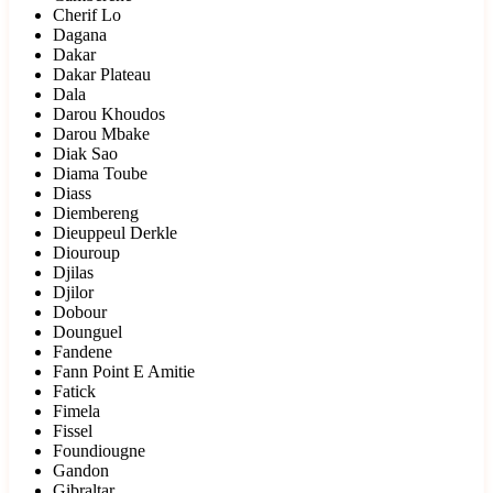
Cherif Lo
Dagana
Dakar
Dakar Plateau
Dala
Darou Khoudos
Darou Mbake
Diak Sao
Diama Toube
Diass
Diembereng
Dieuppeul Derkle
Diouroup
Djilas
Djilor
Dobour
Dounguel
Fandene
Fann Point E Amitie
Fatick
Fimela
Fissel
Foundiougne
Gandon
Gibraltar