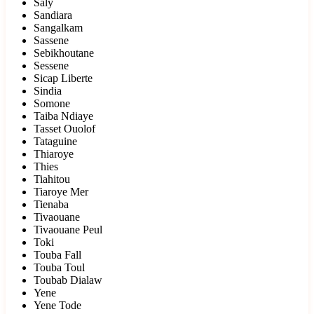
Saly
Sandiara
Sangalkam
Sassene
Sebikhoutane
Sessene
Sicap Liberte
Sindia
Somone
Taiba Ndiaye
Tasset Ouolof
Tataguine
Thiaroye
Thies
Tiahitou
Tiaroye Mer
Tienaba
Tivaouane
Tivaouane Peul
Toki
Touba Fall
Touba Toul
Toubab Dialaw
Yene
Yene Tode