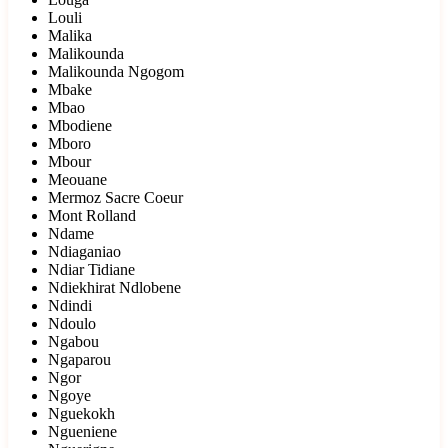
Louli
Malika
Malikounda
Malikounda Ngogom
Mbake
Mbao
Mbodiene
Mboro
Mbour
Meouane
Mermoz Sacre Coeur
Mont Rolland
Ndame
Ndiaganiao
Ndiar Tidiane
Ndiekhirat Ndlobene
Ndindi
Ndoulo
Ngabou
Ngaparou
Ngor
Ngoye
Nguekokh
Ngueniene