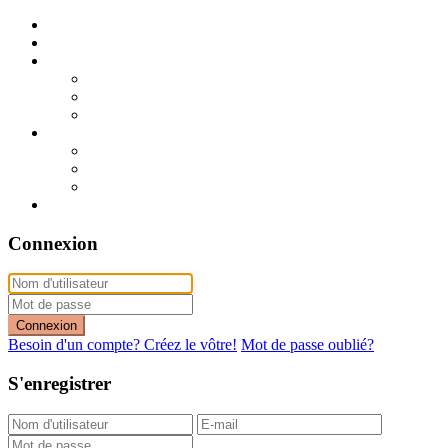
Publier mon annonce
Publication express (sans photo)
A vendre
A vendre à Dakar
A vendre en région
Annonces express (à vendre)
A louer
A louer à Dakar
A louer en région
Annonces express (à louer)
Contact
Connexion
Connexion
Besoin d'un compte? Créez le vôtre!
Mot de passe oublié?
S'enregistrer