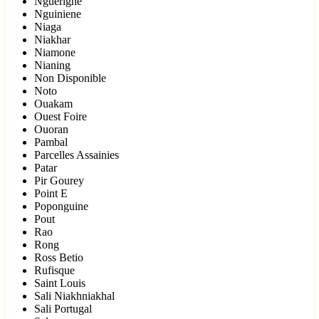
Nguerigne
Nguiniene
Niaga
Niakhar
Niamone
Nianing
Non Disponible
Noto
Ouakam
Ouest Foire
Ouoran
Pambal
Parcelles Assainies
Patar
Pir Gourey
Point E
Poponguine
Pout
Rao
Rong
Ross Betio
Rufisque
Saint Louis
Sali Niakhniakhal
Sali Portugal