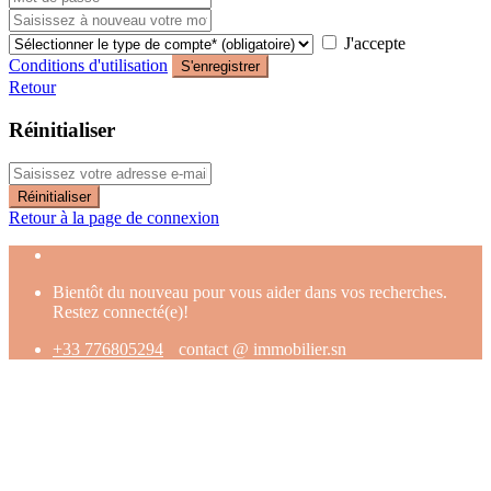
J'accepte
Conditions d'utilisation
S'enregistrer
Retour
Réinitialiser
Réinitialiser
Retour à la page de connexion
Bientôt du nouveau pour vous aider dans vos recherches.
Restez connecté(e)!
+33 776805294
contact @ immobilier.sn