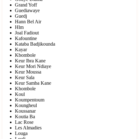
Grand Yoff
Guediawaye
Guedj
Hann Bel Air
Hlm
Joal Fadiout
Kafountine
Kataba Badjikounda
Kayar
Kbombole
Keur Ibra Kane
Keur Mori Ndiaye
Keur Moussa
Keur Sala
Keur Samba Kane
Khombole
Koul
Koumpentoum
Koungheul
Koussanar
Koutia Ba
Lac Rose
Les Almadies
Louga
Louli