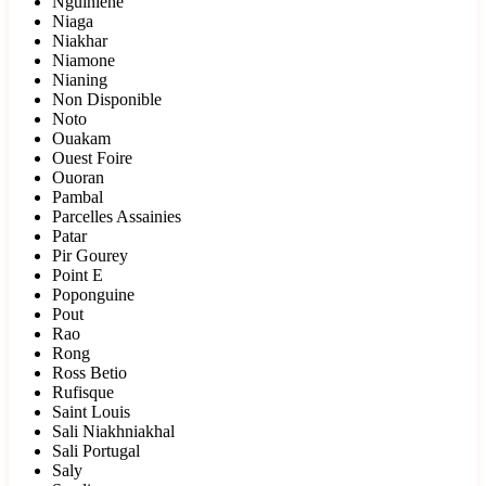
Nguiniene
Niaga
Niakhar
Niamone
Nianing
Non Disponible
Noto
Ouakam
Ouest Foire
Ouoran
Pambal
Parcelles Assainies
Patar
Pir Gourey
Point E
Poponguine
Pout
Rao
Rong
Ross Betio
Rufisque
Saint Louis
Sali Niakhniakhal
Sali Portugal
Saly