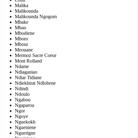
Malika
Malikounda
Malikounda Ngogom
Mbake
Mbao
Mbodiene
Mboro
Mbour
Meouane
Mermoz Sacre Coeur
Mont Rolland
Ndame
Ndiaganiao
Ndiar Tidiane
Ndiekhirat Ndlobene
Ndindi
Ndoulo
Ngabou
Ngaparou
Ngor
Ngoye
Nguekokh
Ngueniene
Nguerigne