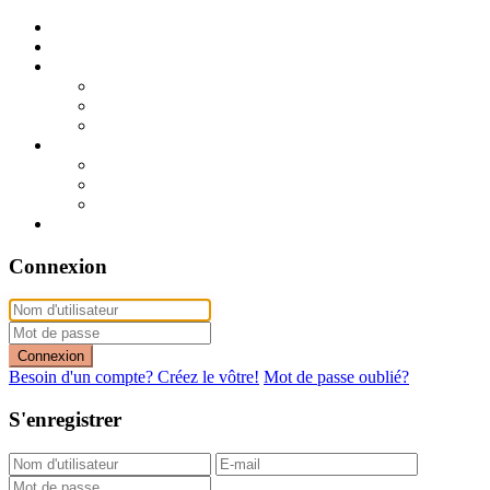
Publier mon annonce
Publication express (sans photo)
A vendre
A vendre à Dakar
A vendre en région
Annonces express (à vendre)
A louer
A louer à Dakar
A louer en région
Annonces express (à louer)
Contact
Connexion
Connexion
Besoin d'un compte? Créez le vôtre!
Mot de passe oublié?
S'enregistrer