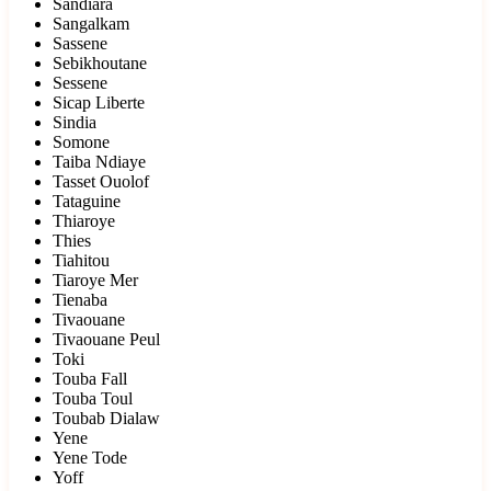
Sandiara
Sangalkam
Sassene
Sebikhoutane
Sessene
Sicap Liberte
Sindia
Somone
Taiba Ndiaye
Tasset Ouolof
Tataguine
Thiaroye
Thies
Tiahitou
Tiaroye Mer
Tienaba
Tivaouane
Tivaouane Peul
Toki
Touba Fall
Touba Toul
Toubab Dialaw
Yene
Yene Tode
Yoff