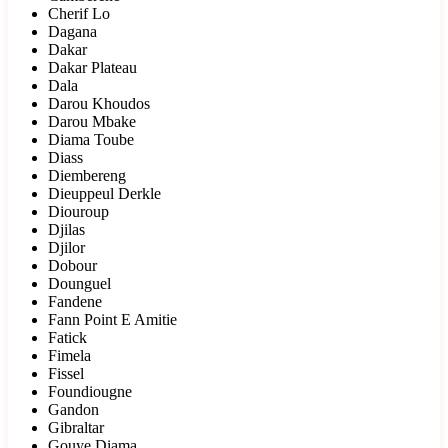
Cherif Lo
Dagana
Dakar
Dakar Plateau
Dala
Darou Khoudos
Darou Mbake
Diama Toube
Diass
Diembereng
Dieuppeul Derkle
Diouroup
Djilas
Djilor
Dobour
Dounguel
Fandene
Fann Point E Amitie
Fatick
Fimela
Fissel
Foundiougne
Gandon
Gibraltar
Gouye Diama