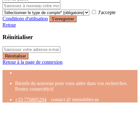
J'accepte
Conditions d'utilisation
S'enregistrer
Retour
Réinitialiser
Réinitialiser
Retour à la page de connexion
Bientôt du nouveau pour vous aider dans vos recherches.
Restez connecté(e)!
+33 776805294
contact @ immobilier.sn