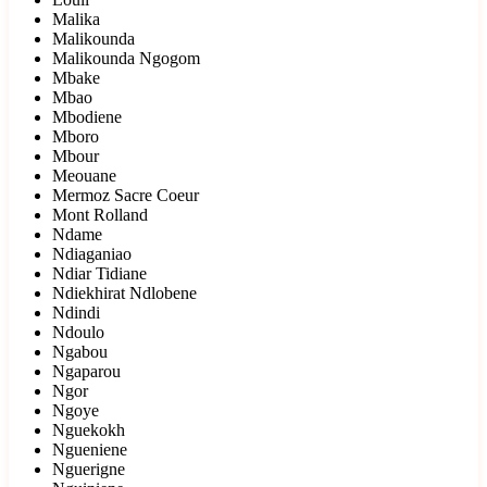
Malika
Malikounda
Malikounda Ngogom
Mbake
Mbao
Mbodiene
Mboro
Mbour
Meouane
Mermoz Sacre Coeur
Mont Rolland
Ndame
Ndiaganiao
Ndiar Tidiane
Ndiekhirat Ndlobene
Ndindi
Ndoulo
Ngabou
Ngaparou
Ngor
Ngoye
Nguekokh
Ngueniene
Nguerigne