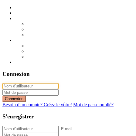
Publier mon annonce
Publication express (sans photo)
A vendre
A vendre à Dakar
A vendre en région
Annonces express (à vendre)
A louer
A louer à Dakar
A louer en région
Annonces express (à louer)
Contact
Connexion
Connexion
Besoin d'un compte? Créez le vôtre!
Mot de passe oublié?
S'enregistrer