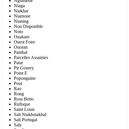
Nguiniene
Niaga
Niakhar
Niamone
Nianing
Non Disponible
Noto
Ouakam
Ouest Foire
Ouoran
Pambal
Parcelles Assainies
Patar
Pir Gourey
Point E
Poponguine
Pout
Rao
Rong
Ross Betio
Rufisque
Saint Louis
Sali Niakhniakhal
Sali Portugal
Saly