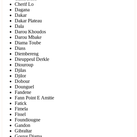
Cherif Lo
Dagana
Dakar
Dakar Plateau
Dala
Darou Khoudos
Darou Mbake
Diama Toube
Diass
Diembereng
Dieuppeul Derkle
Diouroup
Djilas
Djilor
Dobour
Dounguel
Fandene
Fann Point E Amitie
Fatick
Fimela
Fissel
Foundiougne
Gandon
Gibraltar
Gouye Diama