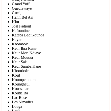
Grand Yoff
Guediawaye
Guedj
Hann Bel Air
Hlm
Joal Fadiout
Kafountine
Kataba Badjikounda
Kayar
Kbombole
Keur Ibra Kane
Keur Mori Ndiaye
Keur Moussa
Keur Sala
Keur Samba Kane
Khombole
Koul
Koumpentoum
Koungheul
Koussanar
Koutia Ba
Lac Rose
Les Almadies
Louga
Louli