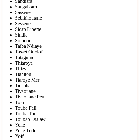
Sandiara
Sangalkam
Sassene
Sebikhoutane
Sessene
Sicap Liberte
Sindia
Somone
Taiba Ndiaye
Tasset Ouolof
Tataguine
Thiaroye
Thies
Tiahitou
Tiaroye Mer
Tienaba
Tivaouane
Tivaouane Peul
Toki
Touba Fall
Touba Toul
Toubab Dialaw
Yene
Yene Tode
Yoff