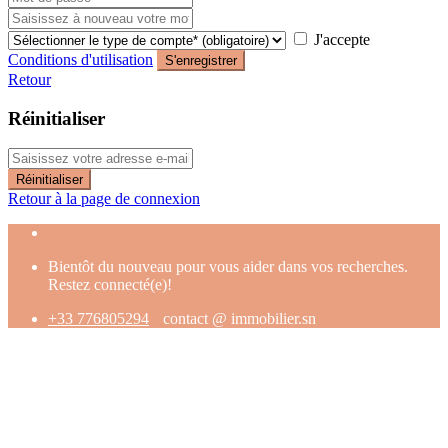
J'accepte
Conditions d'utilisation
S'enregistrer
Retour
Réinitialiser
Réinitialiser
Retour à la page de connexion
Bientôt du nouveau pour vous aider dans vos recherches.
Restez connecté(e)!
+33 776805294
contact @ immobilier.sn