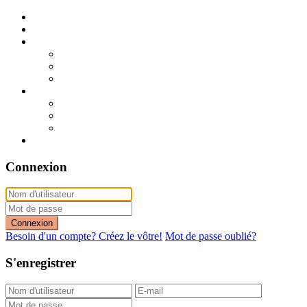
Publier mon annonce
Publication express (sans photo)
A vendre
A vendre à Dakar
A vendre en région
Annonces express (à vendre)
A louer
A louer à Dakar
A louer en région
Annonces express (à louer)
Contact
Connexion
Connexion
Besoin d'un compte? Créez le vôtre!
Mot de passe oublié?
S'enregistrer