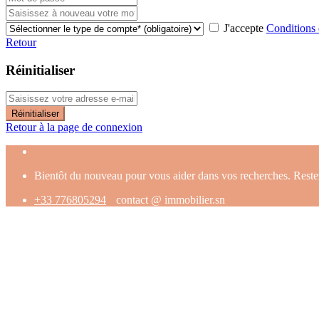
J'accepte
Conditions d
Retour
Réinitialiser
Réinitialiser
Retour à la page de connexion
Bientôt du nouveau pour vous aider dans vos recherches. Reste
+33 776805294
contact @ immobilier.sn