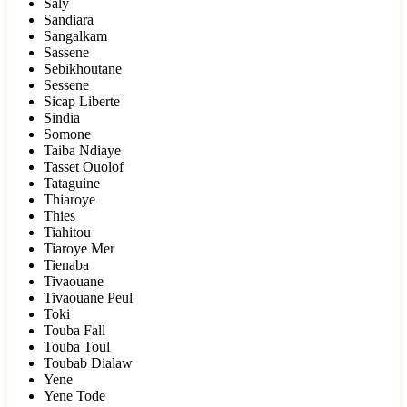
Saly
Sandiara
Sangalkam
Sassene
Sebikhoutane
Sessene
Sicap Liberte
Sindia
Somone
Taiba Ndiaye
Tasset Ouolof
Tataguine
Thiaroye
Thies
Tiahitou
Tiaroye Mer
Tienaba
Tivaouane
Tivaouane Peul
Toki
Touba Fall
Touba Toul
Toubab Dialaw
Yene
Yene Tode