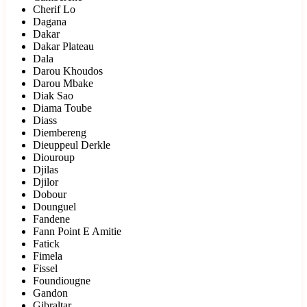
Cherif Lo
Dagana
Dakar
Dakar Plateau
Dala
Darou Khoudos
Darou Mbake
Diak Sao
Diama Toube
Diass
Diembereng
Dieuppeul Derkle
Diouroup
Djilas
Djilor
Dobour
Dounguel
Fandene
Fann Point E Amitie
Fatick
Fimela
Fissel
Foundiougne
Gandon
Gibraltar