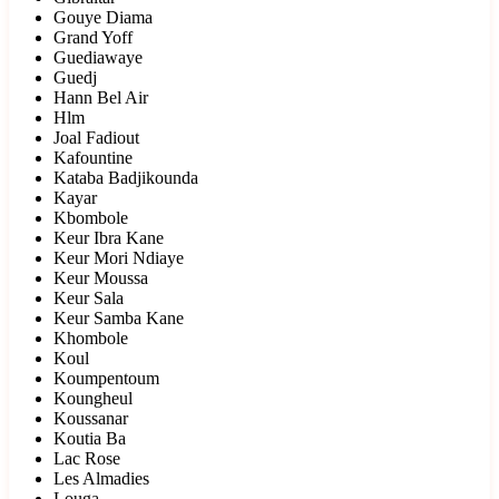
Gouye Diama
Grand Yoff
Guediawaye
Guedj
Hann Bel Air
Hlm
Joal Fadiout
Kafountine
Kataba Badjikounda
Kayar
Kbombole
Keur Ibra Kane
Keur Mori Ndiaye
Keur Moussa
Keur Sala
Keur Samba Kane
Khombole
Koul
Koumpentoum
Koungheul
Koussanar
Koutia Ba
Lac Rose
Les Almadies
Louga