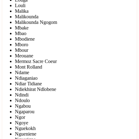
Louli
Malika
Malikounda
Malikounda Ngogom
Mbake
Mbao
Mbodiene
Mboro
Mbour
Meouane
Mermoz Sacre Coeur
Mont Rolland
Ndame
Ndiaganiao
Ndiar Tidiane
Ndiekhirat Ndlobene
Ndindi
Ndoulo
Ngabou
Ngaparou
Ngor
Ngoye
Nguekokh
Ngueniene