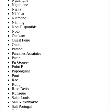
Nguerigne
Nguiniene
Niaga
Niakhar
Niamone
Nianing
Non Disponible
Noto
Ouakam
Ouest Foire
Ouoran
Pambal
Parcelles Assainies
Patar
Pir Gourey
Point E
Poponguine
Pout
Rao
Rong
Ross Betio
Rufisque
Saint Louis
Sali Niakhniakhal
Sali Portugal