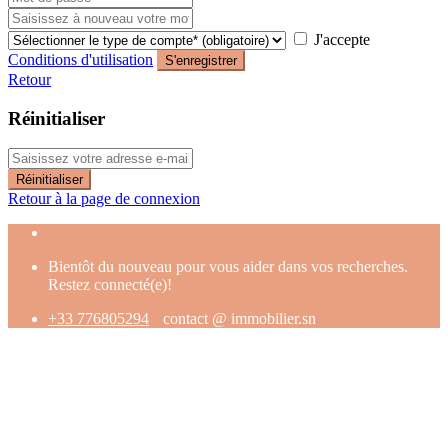
J'accepte
Conditions d'utilisation
S'enregistrer
Retour
Réinitialiser
Réinitialiser
Retour à la page de connexion
Bientôt du nouveau pour vous aider dans vos recherches.
Restez connecté(e)!
+33 776805294
contact @ immobilier.sn