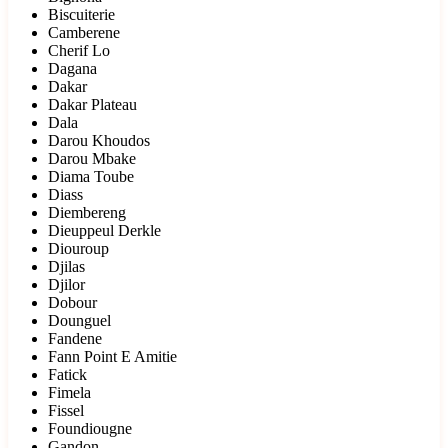
Biscuiterie
Camberene
Cherif Lo
Dagana
Dakar
Dakar Plateau
Dala
Darou Khoudos
Darou Mbake
Diama Toube
Diass
Diembereng
Dieuppeul Derkle
Diouroup
Djilas
Djilor
Dobour
Dounguel
Fandene
Fann Point E Amitie
Fatick
Fimela
Fissel
Foundiougne
Gandon