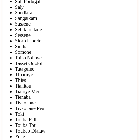
Sali Portugal
Saly
Sandiara
Sangalkam
Sassene
Sebikhoutane
Sessene
Sicap Liberte
Sindia
Somone
Taiba Ndiaye
Tasset Ouolof
Tataguine
Thiaroye
Thies
Tiahitou
Tiaroye Mer
Tienaba
Tivaouane
Tivaouane Peul
Toki
Touba Fall
Touba Toul
Toubab Dialaw
Yene