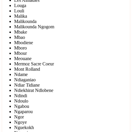
Les Almadies
Louga
Louli
Malika
Malikounda
Malikounda Ngogom
Mbake
Mbao
Mbodiene
Mboro
Mbour
Meouane
Mermoz Sacre Coeur
Mont Rolland
Ndame
Ndiaganiao
Ndiar Tidiane
Ndiekhirat Ndlobene
Ndindi
Ndoulo
Ngabou
Ngaparou
Ngor
Ngoye
Nguekokh