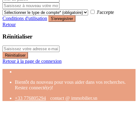
J'accepte
Conditions d'utilisation
S'enregistrer
Retour
Réinitialiser
Réinitialiser
Retour à la page de connexion
Bientôt du nouveau pour vous aider dans vos recherches.
Restez connecté(e)!
+33 776805294
contact @ immobilier.sn