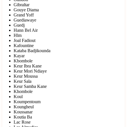
Gibraltar
Gouye Diama
Grand Yoff
Guediawaye
Guedj
Hann Bel Air
Hlm
Joal Fadiout
Kafountine
Kataba Badjikounda
Kayar
Kbombole
Keur Ibra Kane
Keur Mori Ndiaye
Keur Moussa
Keur Sala
Keur Samba Kane
Khombole
Koul
Koumpentoum
Koungheul
Koussanar
Koutia Ba
Lac Rose