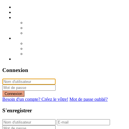
Publier mon annonce
Publication express (sans photo)
A vendre
A vendre à Dakar
A vendre en région
Annonces express (à vendre)
A louer
A louer à Dakar
A louer en région
Annonces express (à louer)
Contact
Connexion
Connexion
Besoin d'un compte? Créez le vôtre!
Mot de passe oublié?
S'enregistrer