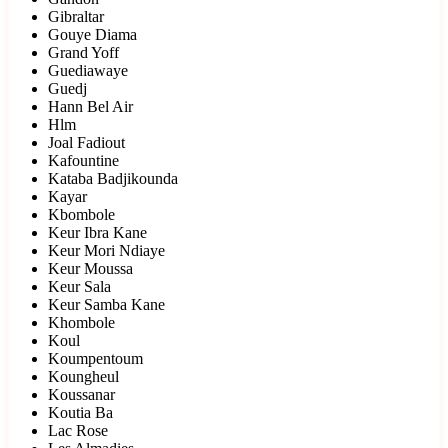
Gibraltar
Gouye Diama
Grand Yoff
Guediawaye
Guedj
Hann Bel Air
Hlm
Joal Fadiout
Kafountine
Kataba Badjikounda
Kayar
Kbombole
Keur Ibra Kane
Keur Mori Ndiaye
Keur Moussa
Keur Sala
Keur Samba Kane
Khombole
Koul
Koumpentoum
Koungheul
Koussanar
Koutia Ba
Lac Rose