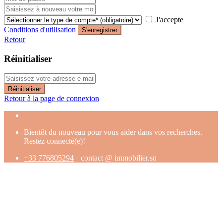
J'accepte
Conditions d'utilisation
S'enregistrer
Retour
Réinitialiser
Réinitialiser
Retour à la page de connexion
Bientôt du nouveau pour vous aider dans vos recherches.
Restez connecté(e)!
+33 776805294
contact @ immobilier.sn