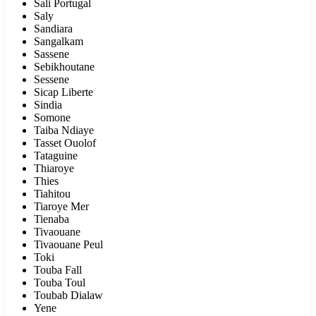
Sali Portugal
Saly
Sandiara
Sangalkam
Sassene
Sebikhoutane
Sessene
Sicap Liberte
Sindia
Somone
Taiba Ndiaye
Tasset Ouolof
Tataguine
Thiaroye
Thies
Tiahitou
Tiaroye Mer
Tienaba
Tivaouane
Tivaouane Peul
Toki
Touba Fall
Touba Toul
Toubab Dialaw
Yene