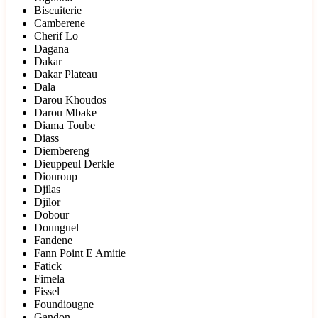
Biscuiterie
Camberene
Cherif Lo
Dagana
Dakar
Dakar Plateau
Dala
Darou Khoudos
Darou Mbake
Diama Toube
Diass
Diembereng
Dieuppeul Derkle
Diouroup
Djilas
Djilor
Dobour
Dounguel
Fandene
Fann Point E Amitie
Fatick
Fimela
Fissel
Foundiougne
Gandon