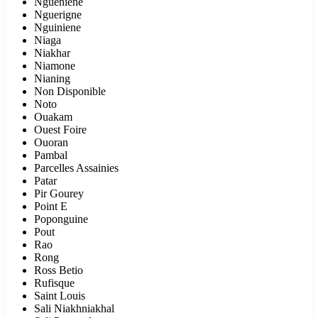
Ngueniene
Nguerigne
Nguiniene
Niaga
Niakhar
Niamone
Nianing
Non Disponible
Noto
Ouakam
Ouest Foire
Ouoran
Pambal
Parcelles Assainies
Patar
Pir Gourey
Point E
Poponguine
Pout
Rao
Rong
Ross Betio
Rufisque
Saint Louis
Sali Niakhniakhal