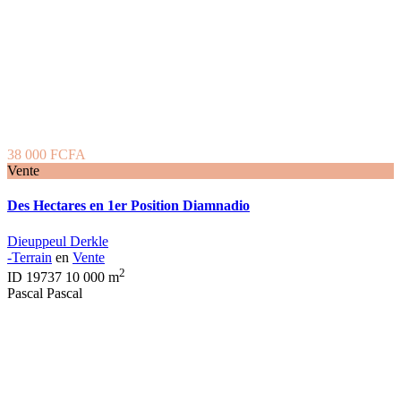
38 000 FCFA
Vente
Des Hectares en 1er Position Diamnadio
Dieuppeul Derkle
-Terrain
en
Vente
2
ID
19737
10 000 m
Pascal Pascal