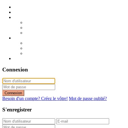
Publier mon annonce
Publication express (sans photo)
A vendre
A vendre à Dakar
A vendre en région
Annonces express (à vendre)
A louer
A louer à Dakar
A louer en région
Annonces express (à louer)
Contact
Connexion
Connexion
Besoin d'un compte? Créez le vôtre!
Mot de passe oublié?
S'enregistrer