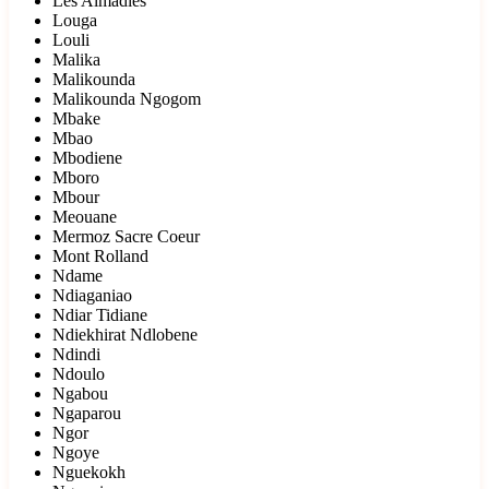
Les Almadies
Louga
Louli
Malika
Malikounda
Malikounda Ngogom
Mbake
Mbao
Mbodiene
Mboro
Mbour
Meouane
Mermoz Sacre Coeur
Mont Rolland
Ndame
Ndiaganiao
Ndiar Tidiane
Ndiekhirat Ndlobene
Ndindi
Ndoulo
Ngabou
Ngaparou
Ngor
Ngoye
Nguekokh