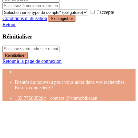
J'accepte
Conditions d'utilisation
S'enregistrer
Retour
Réinitialiser
Réinitialiser
Retour à la page de connexion
Bientôt du nouveau pour vous aider dans vos recherches.
Restez connecté(e)!
+33 776805294
contact @ immobilier.sn