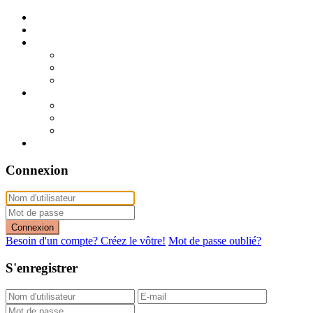
Publier mon annonce
Publication express (sans photo)
A vendre
A vendre à Dakar
A vendre en région
Annonces express (à vendre)
A louer
A louer à Dakar
A louer en région
Annonces express (à louer)
Contact
Connexion
Connexion
Besoin d'un compte? Créez le vôtre!
Mot de passe oublié?
S'enregistrer