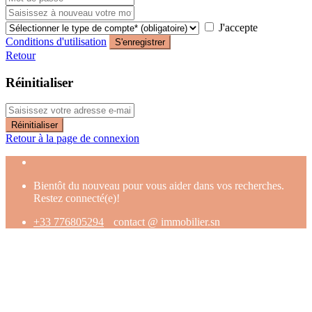
J'accepte
Conditions d'utilisation
S'enregistrer
Retour
Réinitialiser
Réinitialiser
Retour à la page de connexion
Bientôt du nouveau pour vous aider dans vos recherches.
Restez connecté(e)!
+33 776805294
contact @ immobilier.sn