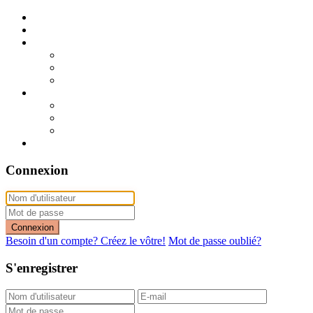
Publier mon annonce
Publication express (sans photo)
A vendre
A vendre à Dakar
A vendre en région
Annonces express (à vendre)
A louer
A louer à Dakar
A louer en région
Annonces express (à louer)
Contact
Connexion
Connexion
Besoin d'un compte? Créez le vôtre!
Mot de passe oublié?
S'enregistrer