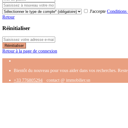
J'accepte
Conditions d
Retour
Réinitialiser
Réinitialiser
Retour à la page de connexion
Bientôt du nouveau pour vous aider dans vos recherches. Reste
+33 776805294
contact @ immobilier.sn