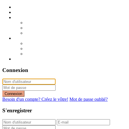
Publier mon annonce
Publication express (sans photo)
A vendre
A vendre à Dakar
A vendre en région
Annonces express (à vendre)
A louer
A louer à Dakar
A louer en région
Annonces express (à louer)
Contact
Connexion
Connexion
Besoin d'un compte? Créez le vôtre!
Mot de passe oublié?
S'enregistrer