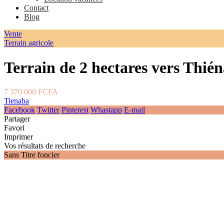
Contact
Blog
Vente
Terrain agricole
Terrain de 2 hectares vers Thié
7 370 000 FCFA
Tienaba
Facebook
Twitter
Pinterest
Whastapp
E-mail
Partager
Favori
Imprimer
Vos résultats de recherche
Sans Titre foncier