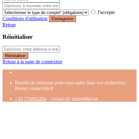
J'accepte
Conditions d'utilisation
S'enregistrer
Retour
Réinitialiser
Réinitialiser
Retour à la page de connexion
Bientôt du nouveau pour vous aider dans vos recherches.
Restez connecté(e)!
+33 776805294
contact @ immobilier.sn