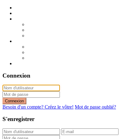
Publier mon annonce
Publication express (sans photo)
A vendre
A vendre à Dakar
A vendre en région
Annonces express (à vendre)
A louer
A louer à Dakar
A louer en région
Annonces express (à louer)
Contact
Connexion
Connexion
Besoin d'un compte? Créez le vôtre!
Mot de passe oublié?
S'enregistrer