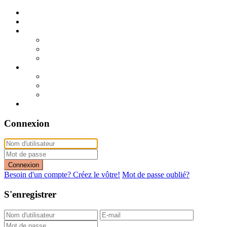
Publier mon annonce
Publication express (sans photo)
A vendre
A vendre à Dakar
A vendre en région
Annonces express (à vendre)
A louer
A louer à Dakar
A louer en région
Annonces express (à louer)
Contact
Connexion
Connexion
Besoin d'un compte? Créez le vôtre!
Mot de passe oublié?
S'enregistrer