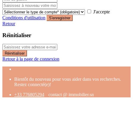
J'accepte
Conditions d'utilisation
S'enregistrer
Retour
Réinitialiser
Réinitialiser
Retour à la page de connexion
Bientôt du nouveau pour vous aider dans vos recherches.
Restez connecté(e)!
+33 776805294
contact @ immobilier.sn