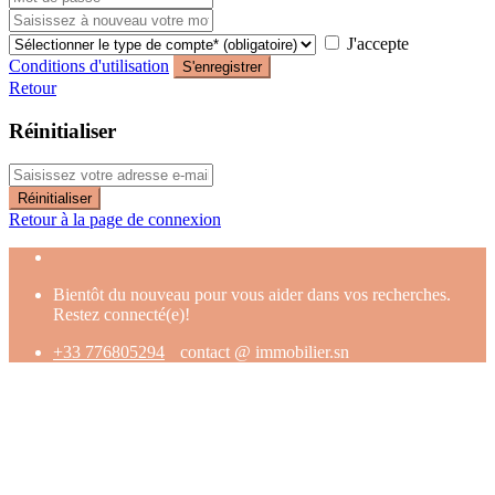
J'accepte
Conditions d'utilisation
S'enregistrer
Retour
Réinitialiser
Réinitialiser
Retour à la page de connexion
Bientôt du nouveau pour vous aider dans vos recherches.
Restez connecté(e)!
+33 776805294
contact @ immobilier.sn