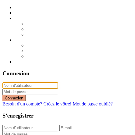
Publier mon annonce
Publication express (sans photo)
A vendre
A vendre à Dakar
A vendre en région
Annonces express (à vendre)
A louer
A louer à Dakar
A louer en région
Annonces express (à louer)
Contact
Connexion
Connexion
Besoin d'un compte? Créez le vôtre!
Mot de passe oublié?
S'enregistrer