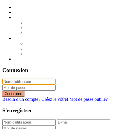
Publier mon annonce
Publication express (sans photo)
A vendre
A vendre à Dakar
A vendre en région
Annonces express (à vendre)
A louer
A louer à Dakar
A louer en région
Annonces express (à louer)
Contact
Connexion
Connexion
Besoin d'un compte? Créez le vôtre!
Mot de passe oublié?
S'enregistrer