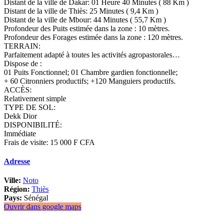
Distant de la ville de Dakar: 01 Heure 40 Minutes ( 88 Km )
Distant de la ville de Thiès: 25 Minutes ( 9,4 Km )
Distant de la ville de Mbour: 44 Minutes ( 55,7 Km )
Profondeur des Puits estimée dans la zone : 10 mètres.
Profondeur des Forages estimée dans la zone : 120 mètres.
TERRAIN:
Parfaitement adapté à toutes les activités agropastorales…
Dispose de :
01 Puits Fonctionnel; 01 Chambre gardien fonctionnelle;
+ 60 Citronniers productifs; +120 Manguiers productifs.
ACCÈS:
Relativement simple
TYPE DE SOL:
Dekk Dior
DISPONIBILITÉ:
Immédiate
Frais de visite: 15 000 F CFA
Adresse
Ville:
Noto
Région:
Thiès
Pays:
Sénégal
Ouvrir dans google maps