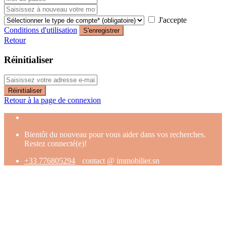
J'accepte
Conditions d'utilisation
S'enregistrer
Retour
Réinitialiser
Réinitialiser
Retour à la page de connexion
Bientôt du nouveau pour vous aider dans vos recherches.
Restez connecté(e)!
+33 776805294
contact @ immobilier.sn