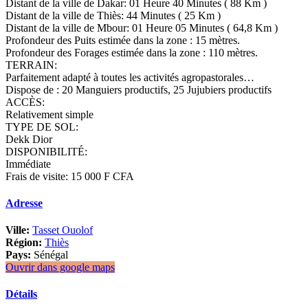
Distant de la ville de Dakar: 01 Heure 40 Minutes ( 88 Km )
Distant de la ville de Thiès: 44 Minutes ( 25 Km )
Distant de la ville de Mbour: 01 Heure 05 Minutes ( 64,8 Km )
Profondeur des Puits estimée dans la zone : 15 mètres.
Profondeur des Forages estimée dans la zone : 110 mètres.
TERRAIN:
Parfaitement adapté à toutes les activités agropastorales…
Dispose de : 20 Manguiers productifs, 25 Jujubiers productifs
ACCÈS:
Relativement simple
TYPE DE SOL:
Dekk Dior
DISPONIBILITÉ:
Immédiate
Frais de visite: 15 000 F CFA
Adresse
Ville:
Tasset Ouolof
Région:
Thiès
Pays:
Sénégal
Ouvrir dans google maps
Détails