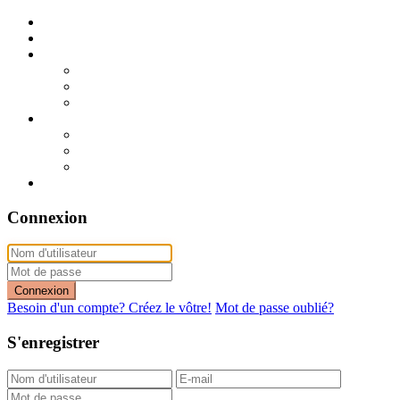
Publier mon annonce
Publication express (sans photo)
A vendre
A vendre à Dakar
A vendre en région
Annonces express (à vendre)
A louer
A louer à Dakar
A louer en région
Annonces express (à louer)
Contact
Connexion
Connexion
Besoin d'un compte? Créez le vôtre!
Mot de passe oublié?
S'enregistrer