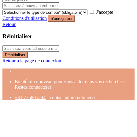
J'accepte
Conditions d'utilisation
S'enregistrer
Retour
Réinitialiser
Réinitialiser
Retour à la page de connexion
Bientôt du nouveau pour vous aider dans vos recherches.
Restez connecté(e)!
+33 776805294
contact @ immobilier.sn