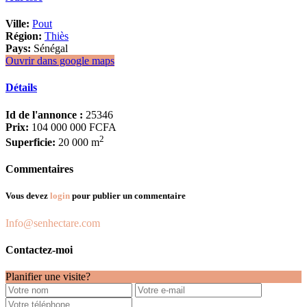
Ville:
Pout
Région:
Thiès
Pays:
Sénégal
Ouvrir dans google maps
Détails
Id de l'annonce :
25346
Prix:
104 000 000 FCFA
2
Superficie:
20 000 m
Commentaires
Vous devez
login
pour publier un commentaire
Info@senhectare.com
Contactez-moi
Planifier une visite?