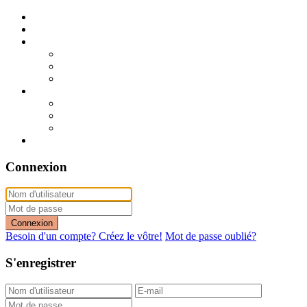
Publier mon annonce
Publication express (sans photo)
A vendre
A vendre à Dakar
A vendre en région
Annonces express (à vendre)
A louer
A louer à Dakar
A louer en région
Annonces express (à louer)
Contact
Connexion
Connexion
Besoin d'un compte? Créez le vôtre!
Mot de passe oublié?
S'enregistrer