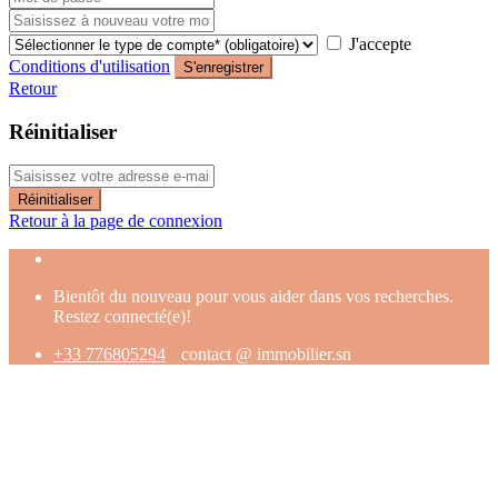
J'accepte
Conditions d'utilisation
S'enregistrer
Retour
Réinitialiser
Réinitialiser
Retour à la page de connexion
Bientôt du nouveau pour vous aider dans vos recherches.
Restez connecté(e)!
+33 776805294
contact @ immobilier.sn