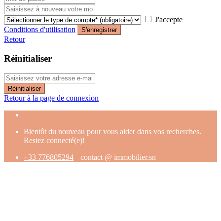
J'accepte
Conditions d'utilisation
S'enregistrer
Retour
Réinitialiser
Réinitialiser
Retour à la page de connexion
Bientôt du nouveau pour vous aider dans vos recherches.
Restez connecté(e)!
+33 776805294
contact @ immobilier.sn