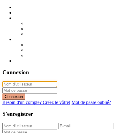
Publier mon annonce
Publication express (sans photo)
A vendre
A vendre à Dakar
A vendre en région
Annonces express (à vendre)
A louer
A louer à Dakar
A louer en région
Annonces express (à louer)
Contact
Connexion
Connexion
Besoin d'un compte? Créez le vôtre!
Mot de passe oublié?
S'enregistrer