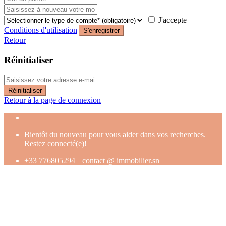
J'accepte
Conditions d'utilisation
S'enregistrer
Retour
Réinitialiser
Réinitialiser
Retour à la page de connexion
Bientôt du nouveau pour vous aider dans vos recherches.
Restez connecté(e)!
+33 776805294
contact @ immobilier.sn