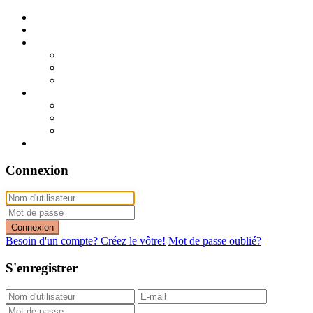
Publier mon annonce
Publication express (sans photo)
A vendre
A vendre à Dakar
A vendre en région
Annonces express (à vendre)
A louer
A louer à Dakar
A louer en région
Annonces express (à louer)
Contact
Connexion
Connexion
Besoin d'un compte? Créez le vôtre!
Mot de passe oublié?
S'enregistrer