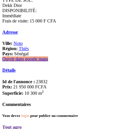
TYPE DE SOL:
Dekk Dior
DISPONIBILITÉ:
Immédiate
Frais de visite: 15 000 F CFA
Adresse
Ville:
Noto
Région:
Thiès
Pays:
Sénégal
Ouvrir dans google maps
Détails
Id de l'annonce :
23832
Prix:
21 950 000 FCFA
2
Superficie:
10 300 m
Commentaires
Vous devez
login
pour publier un commentaire
Tout agro