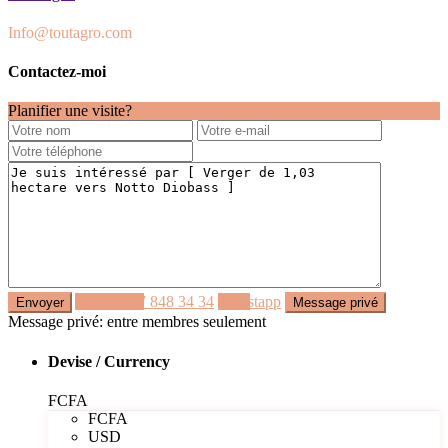
Info@toutagro.com
Contactez-moi
Planifier une visite?
Appeler
77 848 34 34
Whastapp
Message privé: entre membres seulement
Devise / Currency
FCFA
FCFA
USD