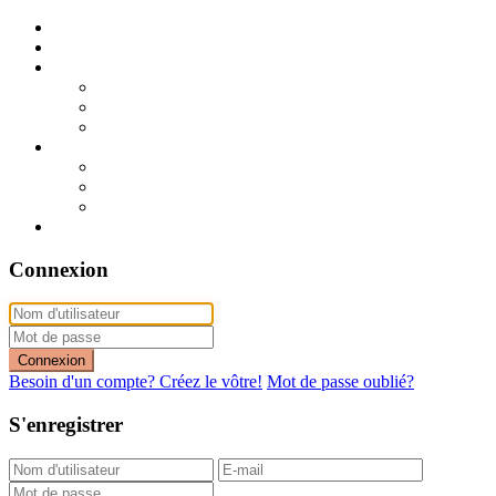
Publier mon annonce
Publication express (sans photo)
A vendre
A vendre à Dakar
A vendre en région
Annonces express (à vendre)
A louer
A louer à Dakar
A louer en région
Annonces express (à louer)
Contact
Connexion
Connexion
Besoin d'un compte? Créez le vôtre!
Mot de passe oublié?
S'enregistrer