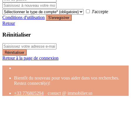
J'accepte
Conditions d'utilisation
S'enregistrer
Retour
Réinitialiser
Réinitialiser
Retour à la page de connexion
Bientôt du nouveau pour vous aider dans vos recherches.
Restez connecté(e)!
+33 776805294
contact @ immobilier.sn