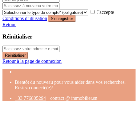
J'accepte
Conditions d'utilisation
S'enregistrer
Retour
Réinitialiser
Réinitialiser
Retour à la page de connexion
Bientôt du nouveau pour vous aider dans vos recherches.
Restez connecté(e)!
+33 776805294
contact @ immobilier.sn