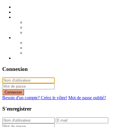
Publier mon annonce
Publication express (sans photo)
A vendre
A vendre à Dakar
A vendre en région
Annonces express (à vendre)
A louer
A louer à Dakar
A louer en région
Annonces express (à louer)
Contact
Connexion
Connexion
Besoin d'un compte? Créez le vôtre!
Mot de passe oublié?
S'enregistrer