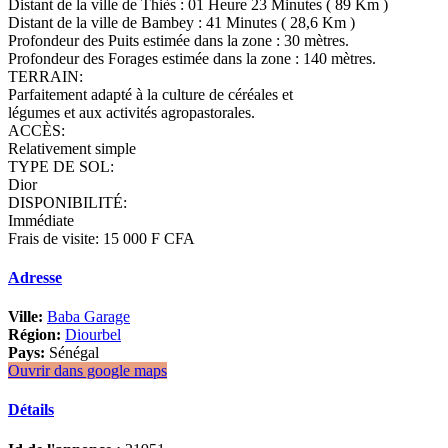
Distant de la ville de Thiès : 01 Heure 23 Minutes ( 89 Km )
Distant de la ville de Bambey : 41 Minutes ( 28,6 Km )
Profondeur des Puits estimée dans la zone : 30 mètres.
Profondeur des Forages estimée dans la zone : 140 mètres.
TERRAIN:
Parfaitement adapté à la culture de céréales et
légumes et aux activités agropastorales.
ACCÈS:
Relativement simple
TYPE DE SOL:
Dior
DISPONIBILITÉ:
Immédiate
Frais de visite: 15 000 F CFA
Adresse
Ville:
Baba Garage
Région:
Diourbel
Pays:
Sénégal
Ouvrir dans google maps
Détails