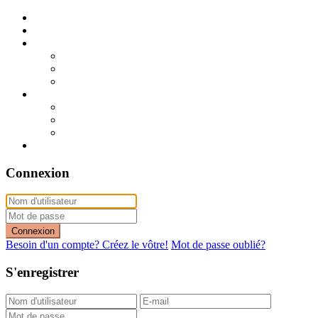
Publier mon annonce
Publication express (sans photo)
A vendre
A vendre à Dakar
A vendre en région
Annonces express (à vendre)
A louer
A louer à Dakar
A louer en région
Annonces express (à louer)
Contact
Connexion
Connexion
Besoin d'un compte? Créez le vôtre!
Mot de passe oublié?
S'enregistrer