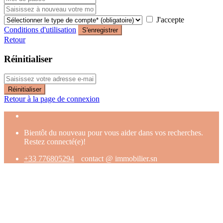
J'accepte
Conditions d'utilisation
S'enregistrer
Retour
Réinitialiser
Réinitialiser
Retour à la page de connexion
Bientôt du nouveau pour vous aider dans vos recherches.
Restez connecté(e)!
+33 776805294
contact @ immobilier.sn