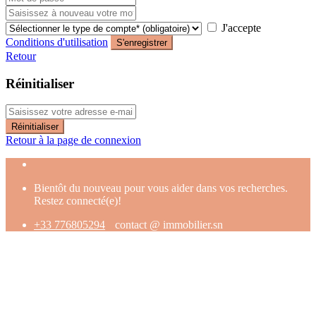
J'accepte
Conditions d'utilisation
S'enregistrer
Retour
Réinitialiser
Réinitialiser
Retour à la page de connexion
Bientôt du nouveau pour vous aider dans vos recherches.
Restez connecté(e)!
+33 776805294
contact @ immobilier.sn