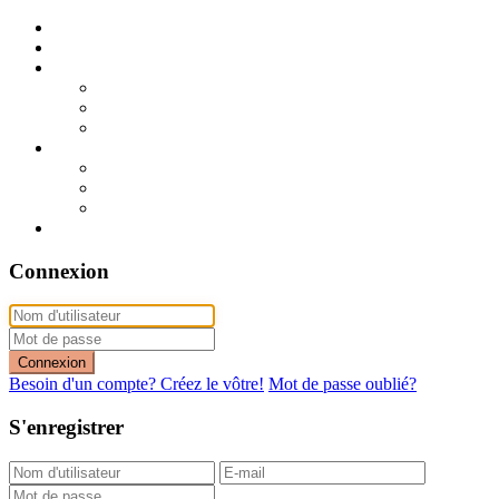
Publier mon annonce
Publication express (sans photo)
A vendre
A vendre à Dakar
A vendre en région
Annonces express (à vendre)
A louer
A louer à Dakar
A louer en région
Annonces express (à louer)
Contact
Connexion
Connexion
Besoin d'un compte? Créez le vôtre!
Mot de passe oublié?
S'enregistrer