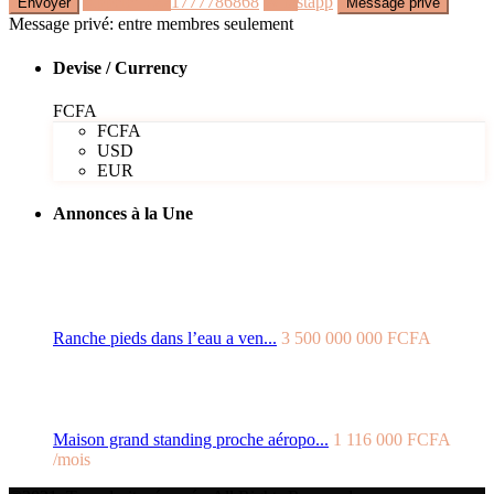
Appeler
+221777786868
Whastapp
Message privé: entre membres seulement
Devise / Currency
FCFA
FCFA
USD
EUR
Annonces à la Une
Ranche pieds dans l’eau a ven...
3 500 000 000 FCFA
Maison grand standing proche aéropo...
1 116 000 FCFA
/mois