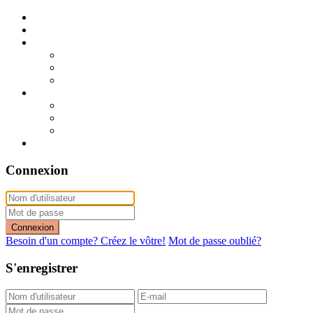
Publier mon annonce
Publication express (sans photo)
A vendre
A vendre à Dakar
A vendre en région
Annonces express (à vendre)
A louer
A louer à Dakar
A louer en région
Annonces express (à louer)
Contact
Connexion
Connexion
Besoin d'un compte? Créez le vôtre!
Mot de passe oublié?
S'enregistrer