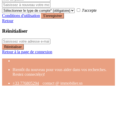
J'accepte
Conditions d'utilisation
S'enregistrer
Retour
Réinitialiser
Réinitialiser
Retour à la page de connexion
Bientôt du nouveau pour vous aider dans vos recherches.
Restez connecté(e)!
+33 776805294
contact @ immobilier.sn