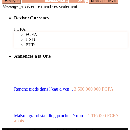
Appeler
+221777786868
Whastapp
Message privé: entre membres seulement
Devise / Currency
FCFA
FCFA
USD
EUR
Annonces à la Une
Ranche pieds dans l’eau a ven...
3 500 000 000 FCFA
Maison grand standing proche aéropo...
1 116 000 FCFA
/mois