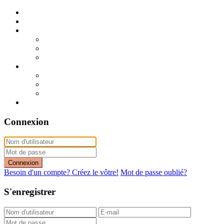
Publier mon annonce
Publication express (sans photo)
A vendre
A vendre à Dakar
A vendre en région
Annonces express (à vendre)
A louer
A louer à Dakar
A louer en région
Annonces express (à louer)
Contact
Connexion
Connexion
Besoin d'un compte? Créez le vôtre!
Mot de passe oublié?
S'enregistrer