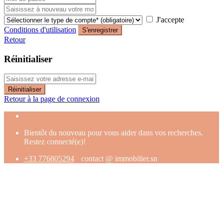
J'accepte
Conditions d'utilisation
S'enregistrer
Retour
Réinitialiser
Réinitialiser
Retour à la page de connexion
Bientôt du nouveau pour vous aider dans vos recherches.
Restez connecté(e)!
+33 776805294
contact @ immobilier.sn