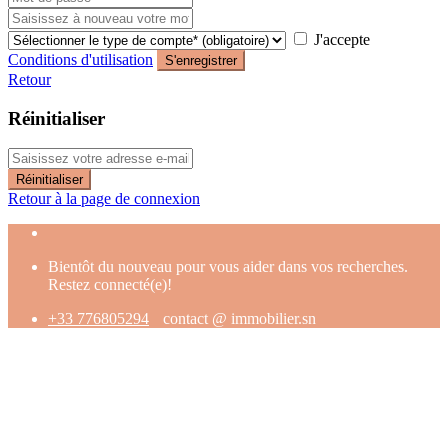
J'accepte
Conditions d'utilisation
S'enregistrer
Retour
Réinitialiser
Réinitialiser
Retour à la page de connexion
Bientôt du nouveau pour vous aider dans vos recherches.
Restez connecté(e)!
+33 776805294
contact @ immobilier.sn