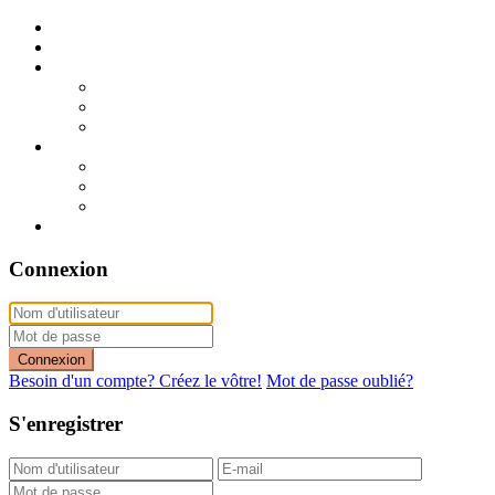
Publier mon annonce
Publication express (sans photo)
A vendre
A vendre à Dakar
A vendre en région
Annonces express (à vendre)
A louer
A louer à Dakar
A louer en région
Annonces express (à louer)
Contact
Connexion
Connexion
Besoin d'un compte? Créez le vôtre!
Mot de passe oublié?
S'enregistrer