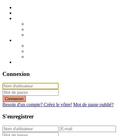
Publier mon annonce
Publication express (sans photo)
A vendre
A vendre à Dakar
A vendre en région
Annonces express (à vendre)
A louer
A louer à Dakar
A louer en région
Annonces express (à louer)
Contact
Connexion
Connexion
Besoin d'un compte? Créez le vôtre!
Mot de passe oublié?
S'enregistrer