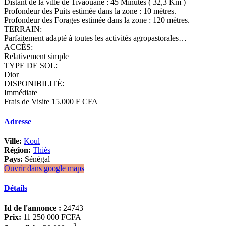
Distant de la ville de Tivaouane : 45 Minutes ( 32,3 Km )
Profondeur des Puits estimée dans la zone : 10 mètres.
Profondeur des Forages estimée dans la zone : 120 mètres.
TERRAIN:
Parfaitement adapté à toutes les activités agropastorales…
ACCÈS:
Relativement simple
TYPE DE SOL:
Dior
DISPONIBILITÉ:
Immédiate
Frais de Visite 15.000 F CFA
Adresse
Ville:
Koul
Région:
Thiès
Pays:
Sénégal
Ouvrir dans google maps
Détails
Id de l'annonce :
24743
Prix:
11 250 000 FCFA
2