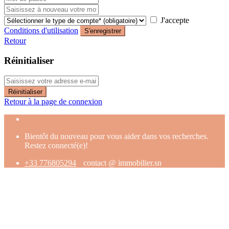
J'accepte
Conditions d'utilisation
S'enregistrer
Retour
Réinitialiser
Réinitialiser
Retour à la page de connexion
Bientôt du nouveau pour vous aider dans vos recherches.
Restez connecté(e)!
+33 776805294
contact @ immobilier.sn