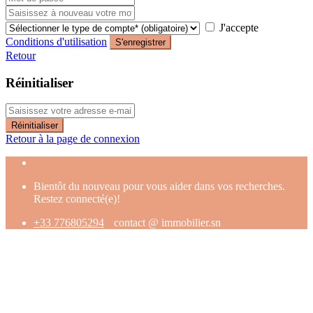
J'accepte
Conditions d'utilisation
S'enregistrer
Retour
Réinitialiser
Réinitialiser
Retour à la page de connexion
Bientôt du nouveau pour vous aider dans vos recherches.
Restez connecté(e)!
+33 776805294
contact @ immobilier.sn