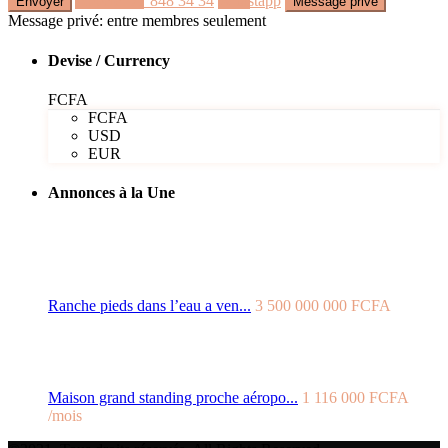
Appeler
77 848 34 34
Whastapp
Message privé: entre membres seulement
Devise / Currency
FCFA
FCFA
USD
EUR
Annonces à la Une
Ranche pieds dans l’eau a ven...
3 500 000 000 FCFA
Maison grand standing proche aéropo...
1 116 000 FCFA
/mois