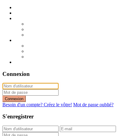
Publier mon annonce
Publication express (sans photo)
A vendre
A vendre à Dakar
A vendre en région
Annonces express (à vendre)
A louer
A louer à Dakar
A louer en région
Annonces express (à louer)
Contact
Connexion
Connexion
Besoin d'un compte? Créez le vôtre!
Mot de passe oublié?
S'enregistrer