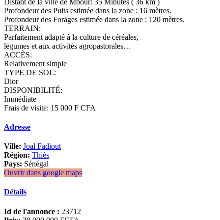
Distant de la ville de Mbour: 35 Minutes ( 36 km )
Profondeur des Puits estimée dans la zone : 16 mètres.
Profondeur des Forages estimée dans la zone : 120 mètres.
TERRAIN:
Parfaitement adapté à la culture de céréales,
légumes et aux activités agropastorales…
ACCÈS:
Relativement simple
TYPE DE SOL:
Dior
DISPONIBILITÉ:
Immédiate
Frais de visite: 15 000 F CFA
Adresse
Ville:
Joal Fadiout
Région:
Thiès
Pays:
Sénégal
Ouvrir dans google maps
Détails
Id de l'annonce :
23712