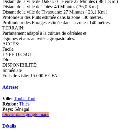
Distant de la ville de Dakar: 01 Heure 22 Minutes ( 98,1 Km )
Distant de la ville de Thiès: 40 Minutes ( 36,0 Km )
Distant de la ville de Tivaouane: 27 Minutes ( 23,1 Km )
Profondeur des Puits estimée dans la zone : 30 mètres.
Profondeur des Forages estimée dans la zone : 140 mètres.
TERRAIN:
Parfaitement adapté à la culture de céréales et
légumes et aux activités agropastorales.
ACCÈS:
Facile
TYPE DE SOL:
Dior
DISPONIBILITÉ:
Immédiate
Frais de visite: 15.000 F CFA
Adresse
Ville:
Touba Toul
Région:
Thiès
Pays:
Sénégal
Ouvrir dans google maps
Détails