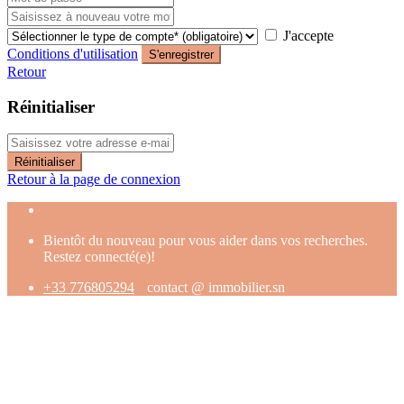
J'accepte
Conditions d'utilisation
S'enregistrer
Retour
Réinitialiser
Réinitialiser
Retour à la page de connexion
Bientôt du nouveau pour vous aider dans vos recherches.
Restez connecté(e)!
+33 776805294
contact @ immobilier.sn