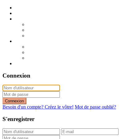
Publier mon annonce
Publication express (sans photo)
A vendre
A vendre à Dakar
A vendre en région
Annonces express (à vendre)
A louer
A louer à Dakar
A louer en région
Annonces express (à louer)
Contact
Connexion
Connexion
Besoin d'un compte? Créez le vôtre!
Mot de passe oublié?
S'enregistrer