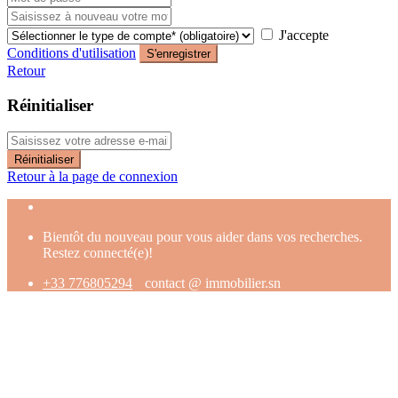
J'accepte
Conditions d'utilisation
S'enregistrer
Retour
Réinitialiser
Réinitialiser
Retour à la page de connexion
Bientôt du nouveau pour vous aider dans vos recherches.
Restez connecté(e)!
+33 776805294
contact @ immobilier.sn