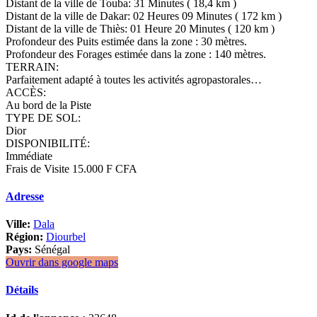
Distant de la ville de Touba: 31 Minutes ( 18,4 km )
Distant de la ville de Dakar: 02 Heures 09 Minutes ( 172 km )
Distant de la ville de Thiès: 01 Heure 20 Minutes ( 120 km )
Profondeur des Puits estimée dans la zone : 30 mètres.
Profondeur des Forages estimée dans la zone : 140 mètres.
TERRAIN:
Parfaitement adapté à toutes les activités agropastorales…
ACCÈS:
Au bord de la Piste
TYPE DE SOL:
Dior
DISPONIBILITÉ:
Immédiate
Frais de Visite 15.000 F CFA
Adresse
Ville:
Dala
Région:
Diourbel
Pays:
Sénégal
Ouvrir dans google maps
Détails