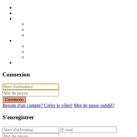
Publier mon annonce
Publication express (sans photo)
A vendre
A vendre à Dakar
A vendre en région
Annonces express (à vendre)
A louer
A louer à Dakar
A louer en région
Annonces express (à louer)
Contact
Connexion
Connexion
Besoin d'un compte? Créez le vôtre!
Mot de passe oublié?
S'enregistrer