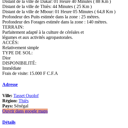
Distant de la ville de Dakar: 01 Heure 40 Minutes ( 88 Km )
Distant de la ville de Thiès: 44 Minutes ( 25 Km )
Distant de la ville de Mbour: 01 Heure 05 Minutes ( 64,8 Km )
Profondeur des Puits estimée dans la zone : 25 mètres.
Profondeur des Forages estimée dans la zone : 140 mètres.
TERRAIN:
Parfaitement adapté à la culture de céréales et
légumes et aux activités agropastorales.
ACCÈS:
Relativement simple
TYPE DE SOL:
Dior
DISPONIBILITÉ:
Immédiate
Frais de visite: 15.000 F C.F.A
Adresse
Ville:
Tasset Ouolof
Région:
Thiès
Pays:
Sénégal
Ouvrir dans google maps
Détails