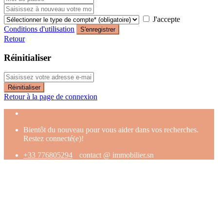
J'accepte
Conditions d'utilisation
S'enregistrer
Retour
Réinitialiser
Réinitialiser
Retour à la page de connexion
Bientôt du nouveau pour vous aider dans vos recherches.
Restez connecté(e)!
+33 776805294
contact @ immobilier.sn