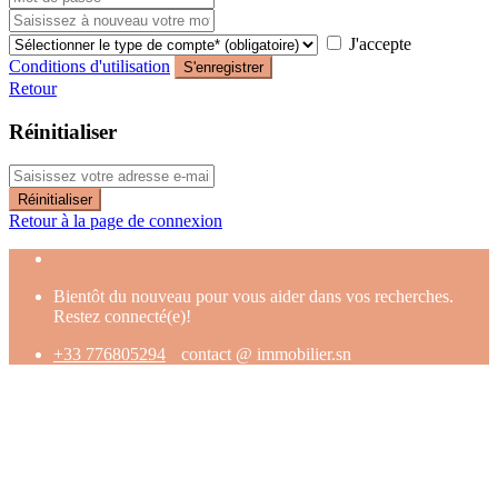
J'accepte
Conditions d'utilisation
S'enregistrer
Retour
Réinitialiser
Réinitialiser
Retour à la page de connexion
Bientôt du nouveau pour vous aider dans vos recherches.
Restez connecté(e)!
+33 776805294
contact @ immobilier.sn