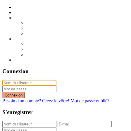
Publier mon annonce
Publication express (sans photo)
A vendre
A vendre à Dakar
A vendre en région
Annonces express (à vendre)
A louer
A louer à Dakar
A louer en région
Annonces express (à louer)
Contact
Connexion
Connexion
Besoin d'un compte? Créez le vôtre!
Mot de passe oublié?
S'enregistrer