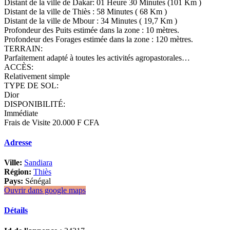
Distant de la ville de Dakar: 01 Heure 30 Minutes (101 Km )
Distant de la ville de Thiès : 58 Minutes ( 68 Km )
Distant de la ville de Mbour : 34 Minutes ( 19,7 Km )
Profondeur des Puits estimée dans la zone : 10 mètres.
Profondeur des Forages estimée dans la zone : 120 mètres.
TERRAIN:
Parfaitement adapté à toutes les activités agropastorales…
ACCÈS:
Relativement simple
TYPE DE SOL:
Dior
DISPONIBILITÉ:
Immédiate
Frais de Visite 20.000 F CFA
Adresse
Ville:
Sandiara
Région:
Thiès
Pays:
Sénégal
Ouvrir dans google maps
Détails