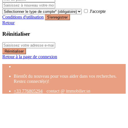
J'accepte
Conditions d'utilisation
S'enregistrer
Retour
Réinitialiser
Réinitialiser
Retour à la page de connexion
Bientôt du nouveau pour vous aider dans vos recherches.
Restez connecté(e)!
+33 776805294
contact @ immobilier.sn