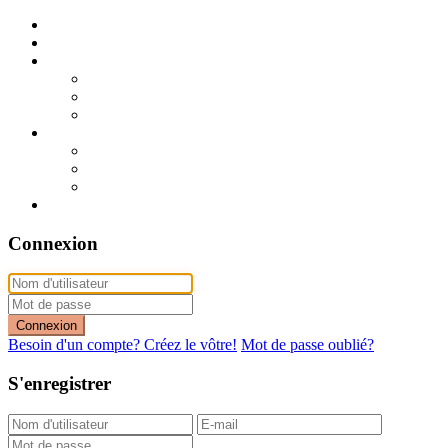
Publier mon annonce
Publication express (sans photo)
A vendre
A vendre à Dakar
A vendre en région
Annonces express (à vendre)
A louer
A louer à Dakar
A louer en région
Annonces express (à louer)
Contact
Connexion
Connexion
Besoin d'un compte? Créez le vôtre!
Mot de passe oublié?
S'enregistrer