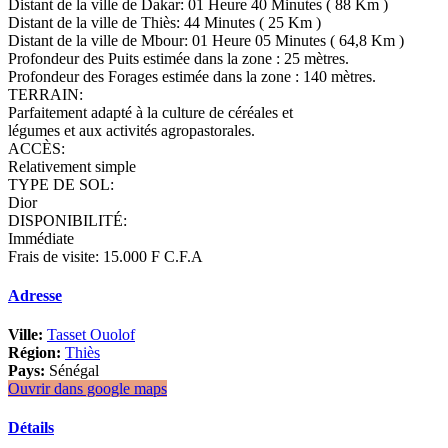
Distant de la ville de Dakar: 01 Heure 40 Minutes ( 88 Km )
Distant de la ville de Thiès: 44 Minutes ( 25 Km )
Distant de la ville de Mbour: 01 Heure 05 Minutes ( 64,8 Km )
Profondeur des Puits estimée dans la zone : 25 mètres.
Profondeur des Forages estimée dans la zone : 140 mètres.
TERRAIN:
Parfaitement adapté à la culture de céréales et
légumes et aux activités agropastorales.
ACCÈS:
Relativement simple
TYPE DE SOL:
Dior
DISPONIBILITÉ:
Immédiate
Frais de visite: 15.000 F C.F.A
Adresse
Ville:
Tasset Ouolof
Région:
Thiès
Pays:
Sénégal
Ouvrir dans google maps
Détails