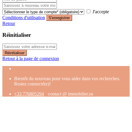
J'accepte
Conditions d'utilisation
S'enregistrer
Retour
Réinitialiser
Réinitialiser
Retour à la page de connexion
Bientôt du nouveau pour vous aider dans vos recherches.
Restez connecté(e)!
+33 776805294
contact @ immobilier.sn