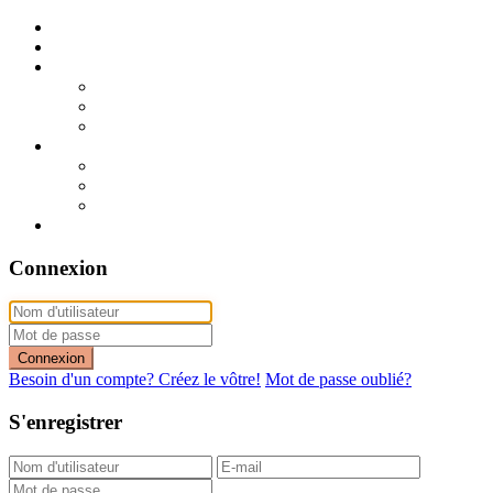
Publier mon annonce
Publication express (sans photo)
A vendre
A vendre à Dakar
A vendre en région
Annonces express (à vendre)
A louer
A louer à Dakar
A louer en région
Annonces express (à louer)
Contact
Connexion
Connexion
Besoin d'un compte? Créez le vôtre!
Mot de passe oublié?
S'enregistrer