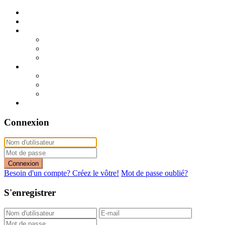
Publier mon annonce
Publication express (sans photo)
A vendre
A vendre à Dakar
A vendre en région
Annonces express (à vendre)
A louer
A louer à Dakar
A louer en région
Annonces express (à louer)
Contact
Connexion
Connexion
Besoin d'un compte? Créez le vôtre!
Mot de passe oublié?
S'enregistrer