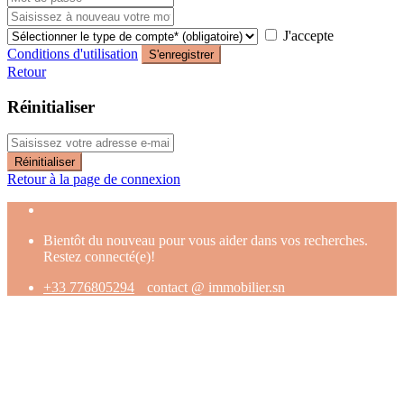
J'accepte
Conditions d'utilisation
S'enregistrer
Retour
Réinitialiser
Réinitialiser
Retour à la page de connexion
Bientôt du nouveau pour vous aider dans vos recherches.
Restez connecté(e)!
+33 776805294
contact @ immobilier.sn