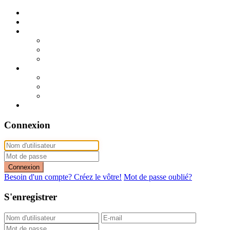
Publier mon annonce
Publication express (sans photo)
A vendre
A vendre à Dakar
A vendre en région
Annonces express (à vendre)
A louer
A louer à Dakar
A louer en région
Annonces express (à louer)
Contact
Connexion
Connexion
Besoin d'un compte? Créez le vôtre!
Mot de passe oublié?
S'enregistrer