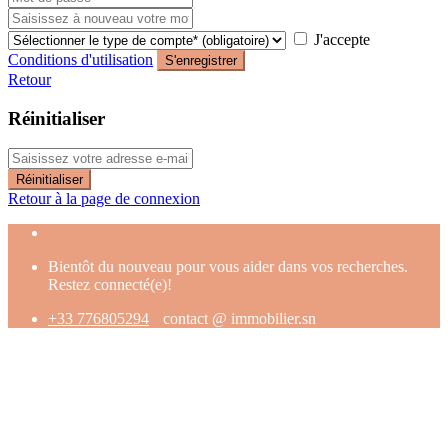
J'accepte
Conditions d'utilisation
S'enregistrer
Retour
Réinitialiser
Réinitialiser
Retour à la page de connexion
Bientôt du nouveau pour vous aider dans vos recherches.
Restez connecté(e)!
+33 776805294
contact @ immobilier.sn