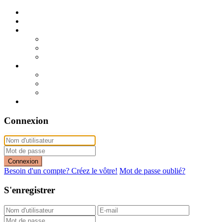
Publier mon annonce
Publication express (sans photo)
A vendre
A vendre à Dakar
A vendre en région
Annonces express (à vendre)
A louer
A louer à Dakar
A louer en région
Annonces express (à louer)
Contact
Connexion
Connexion
Besoin d'un compte? Créez le vôtre!
Mot de passe oublié?
S'enregistrer