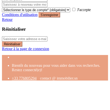
J'accepte
Conditions d'utilisation
S'enregistrer
Retour
Réinitialiser
Réinitialiser
Retour à la page de connexion
Bientôt du nouveau pour vous aider dans vos recherches.
Restez connecté(e)!
+33 776805294
contact @ immobilier.sn