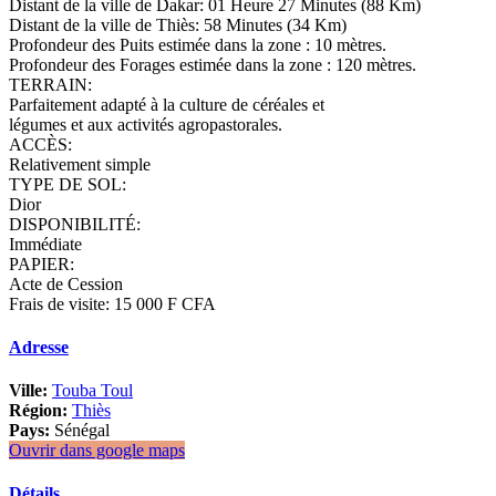
Distant de la ville de Dakar: 01 Heure 27 Minutes (88 Km)
Distant de la ville de Thiès: 58 Minutes (34 Km)
Profondeur des Puits estimée dans la zone : 10 mètres.
Profondeur des Forages estimée dans la zone : 120 mètres.
TERRAIN:
Parfaitement adapté à la culture de céréales et
légumes et aux activités agropastorales.
ACCÈS:
Relativement simple
TYPE DE SOL:
Dior
DISPONIBILITÉ:
Immédiate
PAPIER:
Acte de Cession
Frais de visite: 15 000 F CFA
Adresse
Ville:
Touba Toul
Région:
Thiès
Pays:
Sénégal
Ouvrir dans google maps
Détails