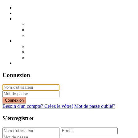
Publier mon annonce
Publication express (sans photo)
A vendre
A vendre à Dakar
A vendre en région
Annonces express (à vendre)
A louer
A louer à Dakar
A louer en région
Annonces express (à louer)
Contact
Connexion
Connexion
Besoin d'un compte? Créez le vôtre!
Mot de passe oublié?
S'enregistrer