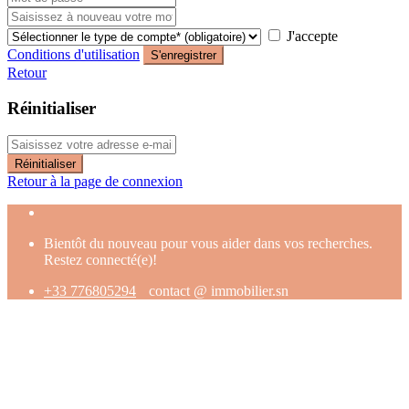
J'accepte
Conditions d'utilisation
S'enregistrer
Retour
Réinitialiser
Réinitialiser
Retour à la page de connexion
Bientôt du nouveau pour vous aider dans vos recherches.
Restez connecté(e)!
+33 776805294
contact @ immobilier.sn