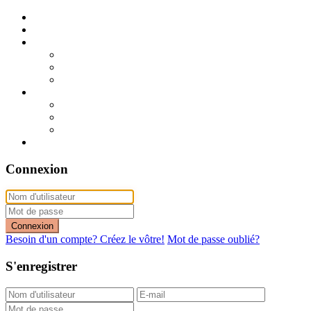
Publier mon annonce
Publication express (sans photo)
A vendre
A vendre à Dakar
A vendre en région
Annonces express (à vendre)
A louer
A louer à Dakar
A louer en région
Annonces express (à louer)
Contact
Connexion
Connexion
Besoin d'un compte? Créez le vôtre!
Mot de passe oublié?
S'enregistrer