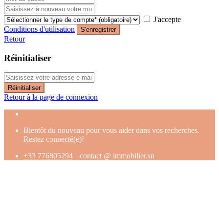
J'accepte
Conditions d'utilisation
S'enregistrer
Retour
Réinitialiser
Réinitialiser
Retour à la page de connexion
Bientôt du nouveau pour vous aider dans vos recherches.
Restez connecté(e)!
+33 776805294
contact @ immobilier.sn