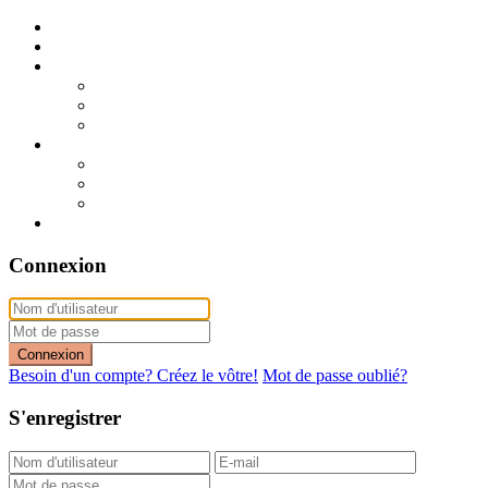
Publier mon annonce
Publication express (sans photo)
A vendre
A vendre à Dakar
A vendre en région
Annonces express (à vendre)
A louer
A louer à Dakar
A louer en région
Annonces express (à louer)
Contact
Connexion
Connexion
Besoin d'un compte? Créez le vôtre!
Mot de passe oublié?
S'enregistrer