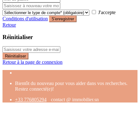
J'accepte
Conditions d'utilisation
S'enregistrer
Retour
Réinitialiser
Réinitialiser
Retour à la page de connexion
Bientôt du nouveau pour vous aider dans vos recherches.
Restez connecté(e)!
+33 776805294
contact @ immobilier.sn