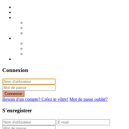
Publier mon annonce
Publication express (sans photo)
A vendre
A vendre à Dakar
A vendre en région
Annonces express (à vendre)
A louer
A louer à Dakar
A louer en région
Annonces express (à louer)
Contact
Connexion
Connexion
Besoin d'un compte? Créez le vôtre!
Mot de passe oublié?
S'enregistrer