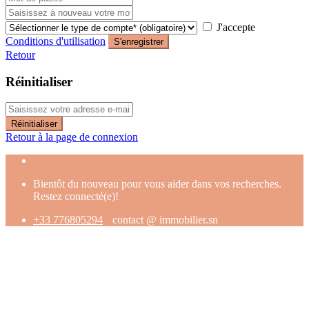
J'accepte
Conditions d'utilisation
S'enregistrer
Retour
Réinitialiser
Réinitialiser
Retour à la page de connexion
Bientôt du nouveau pour vous aider dans vos recherches.
Restez connecté(e)!
+33 776805294
contact @ immobilier.sn