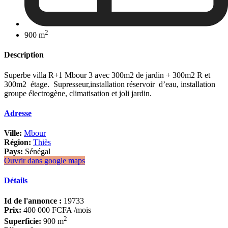
2
900 m
Description
Superbe villa R+1 Mbour 3 avec 300m2 de jardin + 300m2 R et
300m2 étage. Supresseur,installation réservoir d’eau, installation
groupe électrogène, climatisation et joli jardin.
Adresse
Ville:
Mbour
Région:
Thiès
Pays:
Sénégal
Ouvrir dans google maps
Détails
Id de l'annonce :
19733
Prix:
400 000 FCFA
/mois
2
Superficie:
900 m