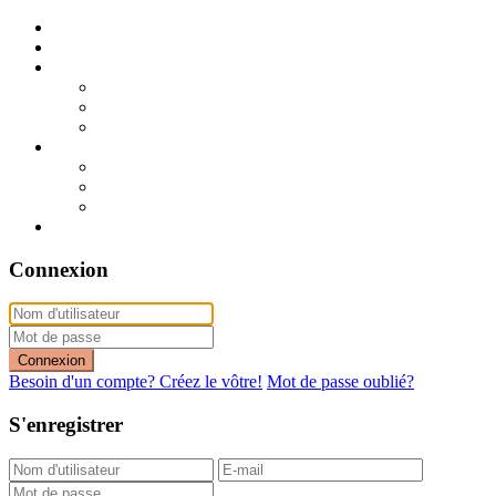
Publier mon annonce
Publication express (sans photo)
A vendre
A vendre à Dakar
A vendre en région
Annonces express (à vendre)
A louer
A louer à Dakar
A louer en région
Annonces express (à louer)
Contact
Connexion
Connexion
Besoin d'un compte? Créez le vôtre!
Mot de passe oublié?
S'enregistrer