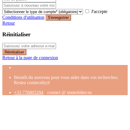
J'accepte
Conditions d'utilisation
S'enregistrer
Retour
Réinitialiser
Réinitialiser
Retour à la page de connexion
Bientôt du nouveau pour vous aider dans vos recherches.
Restez connecté(e)!
+33 776805294
contact @ immobilier.sn