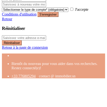
J'accepte
Conditions d'utilisation
S'enregistrer
Retour
Réinitialiser
Réinitialiser
Retour à la page de connexion
Bientôt du nouveau pour vous aider dans vos recherches.
Restez connecté(e)!
+33 776805294
contact @ immobilier.sn