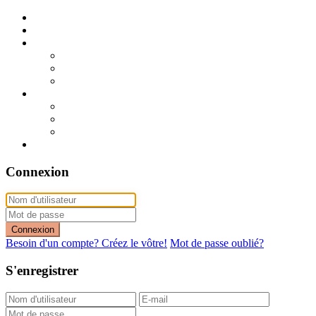
Publier mon annonce
Publication express (sans photo)
A vendre
A vendre à Dakar
A vendre en région
Annonces express (à vendre)
A louer
A louer à Dakar
A louer en région
Annonces express (à louer)
Contact
Connexion
Connexion
Besoin d'un compte? Créez le vôtre!
Mot de passe oublié?
S'enregistrer