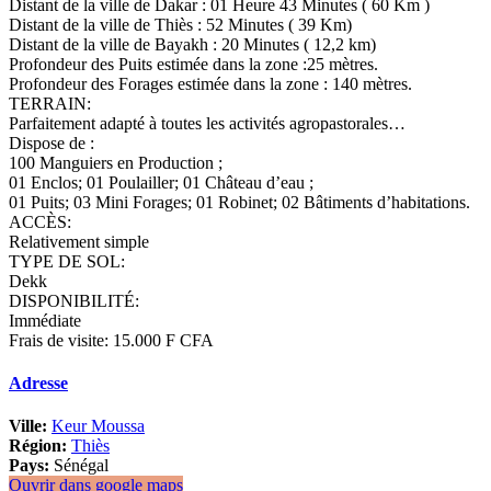
Distant de la ville de Dakar : 01 Heure 43 Minutes ( 60 Km )
Distant de la ville de Thiès : 52 Minutes ( 39 Km)
Distant de la ville de Bayakh : 20 Minutes ( 12,2 km)
Profondeur des Puits estimée dans la zone :25 mètres.
Profondeur des Forages estimée dans la zone : 140 mètres.
TERRAIN:
Parfaitement adapté à toutes les activités agropastorales…
Dispose de :
100 Manguiers en Production ;
01 Enclos; 01 Poulailler; 01 Château d’eau ;
01 Puits; 03 Mini Forages; 01 Robinet; 02 Bâtiments d’habitations.
ACCÈS:
Relativement simple
TYPE DE SOL:
Dekk
DISPONIBILITÉ:
Immédiate
Frais de visite: 15.000 F CFA
Adresse
Ville:
Keur Moussa
Région:
Thiès
Pays:
Sénégal
Ouvrir dans google maps