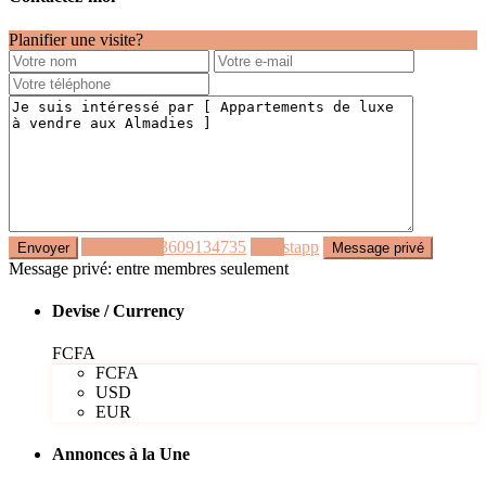
Planifier une visite?
Appeler
+33609134735
Whastapp
Message privé: entre membres seulement
Devise / Currency
FCFA
FCFA
USD
EUR
Annonces à la Une