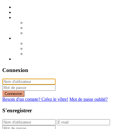
Publier mon annonce
Publication express (sans photo)
A vendre
A vendre à Dakar
A vendre en région
Annonces express (à vendre)
A louer
A louer à Dakar
A louer en région
Annonces express (à louer)
Contact
Connexion
Connexion
Besoin d'un compte? Créez le vôtre!
Mot de passe oublié?
S'enregistrer