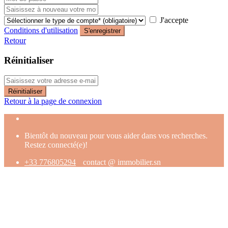
J'accepte
Conditions d'utilisation
S'enregistrer
Retour
Réinitialiser
Réinitialiser
Retour à la page de connexion
Bientôt du nouveau pour vous aider dans vos recherches.
Restez connecté(e)!
+33 776805294
contact @ immobilier.sn