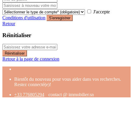
J'accepte
Conditions d'utilisation
S'enregistrer
Retour
Réinitialiser
Réinitialiser
Retour à la page de connexion
Bientôt du nouveau pour vous aider dans vos recherches.
Restez connecté(e)!
+33 776805294
contact @ immobilier.sn