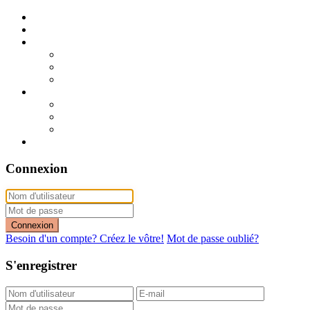
Publier mon annonce
Publication express (sans photo)
A vendre
A vendre à Dakar
A vendre en région
Annonces express (à vendre)
A louer
A louer à Dakar
A louer en région
Annonces express (à louer)
Contact
Connexion
Connexion
Besoin d'un compte? Créez le vôtre!
Mot de passe oublié?
S'enregistrer